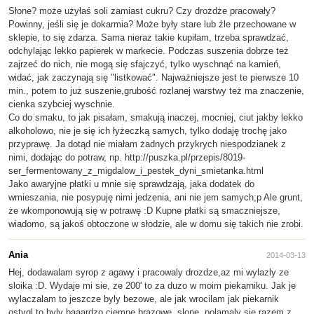
Słone? może użyłaś soli zamiast cukru? Czy drożdże pracowały?
Powinny, jeśli się je dokarmia? Może były stare lub źle przechowane w
sklepie, to się zdarza. Sama nieraz takie kupiłam, trzeba sprawdzać,
odchylając lekko papierek w markecie. Podczas suszenia dobrze też
zajrzeć do nich, nie mogą się sfajczyć, tylko wyschnąć na kamień,
widać, jak zaczynają się "listkować". Najważniejsze jest te pierwsze 10
min., potem to już suszenie,grubość rozlanej warstwy też ma znaczenie,
cienka szybciej wyschnie.
Co do smaku, to jak pisałam, smakują inaczej, mocniej, ciut jakby lekko
alkoholowo, nie je się ich łyżeczką samych, tylko dodaję trochę jako
przyprawę. Ja dotąd nie miałam żadnych przykrych niespodzianek z
nimi, dodając do potraw, np. http://puszka.pl/przepis/8019-
ser_fermentowany_z_migdalow_i_pestek_dyni_smietanka.html
Jako awaryjne płatki u mnie się sprawdzają, jaka dodatek do
wmieszania, nie posypuję nimi jedzenia, ani nie jem samych;p Ale grunt,
że wkomponowują się w potrawę :D Kupne płatki są smaczniejsze,
wiadomo, są jakoś obtoczone w słodzie, ale w domu się takich nie zrobi.
Ania
2014-03-13
Hej, dodawalam syrop z agawy i pracowaly drozdze,az mi wylazly ze
sloika :D. Wydaje mi sie, ze 200' to za duzo w moim piekarniku. Jak je
wylaczalam to jeszcze byly bezowe, ale jak wrocilam jak piekarnik
ostygl to byly baaardzo ciemne brazowe, slone, polamaly sie razem z