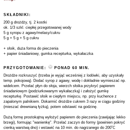
SKŁADNIKI:
200 g drożdży, tj. 2 kostki
ok. 1/3 szkl. ciepłej przegotowanej wody
5 g syropu z agawy/melasy/cukru
5 g + 5 g + 5 g cukru
+ słoik, duża forma do pieczenia
+ papier śniadaniowy, gumka recepturka, wykałaczka
PRZYGOTOWANIE:
PONAD 60 MIN.
Drożdże rozkruszyć (trzeba je wyjąć wcześniej z lodówki, aby uzyskały
temp. pokojową). Dodać syrop z agawy, wodę i dokładnie wymieszać np.
widelcem. Przelać płyn do słoja, wierzch słoika przykryć papierem
śniadaniowym (podziurkowanym wykałaczką) i założyć gumkę
recepturkę. Postawić słoik w ciepłym miejscu, np. przy kuchence z
zapalonym palnikiem. Dokarmić drożdże cukrem 3 razy w ciągu godziny
(mieszać drewnianą łyżką), potem odstawić na godzinę.
Dużą formę prostokątną wyłożyć papierem do pieczenia (zawijając lekko
brzegi), formując "wanienkę". Przelać zaczyn do formy (powinien pokryć
cienką warstwą dno) i wstawić na 10 min. do nagrzanego do 200˚C