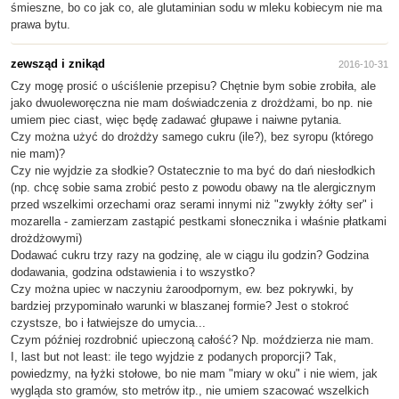
śmieszne, bo co jak co, ale glutaminian sodu w mleku kobiecym nie ma
prawa bytu.
zewsząd i znikąd
2016-10-31
Czy mogę prosić o uściślenie przepisu? Chętnie bym sobie zrobiła, ale
jako dwuoleworęczna nie mam doświadczenia z drożdżami, bo np. nie
umiem piec ciast, więc będę zadawać głupawe i naiwne pytania.
Czy można użyć do drożdży samego cukru (ile?), bez syropu (którego
nie mam)?
Czy nie wyjdzie za słodkie? Ostatecznie to ma być do dań niesłodkich
(np. chcę sobie sama zrobić pesto z powodu obawy na tle alergicznym
przed wszelkimi orzechami oraz serami innymi niż "zwykły żółty ser" i
mozarella - zamierzam zastąpić pestkami słonecznika i właśnie płatkami
drożdżowymi)
Dodawać cukru trzy razy na godzinę, ale w ciągu ilu godzin? Godzina
dodawania, godzina odstawienia i to wszystko?
Czy można upiec w naczyniu żaroodpornym, ew. bez pokrywki, by
bardziej przypominało warunki w blaszanej formie? Jest o stokroć
czystsze, bo i łatwiejsze do umycia...
Czym później rozdrobnić upieczoną całość? Np. moździerza nie mam.
I, last but not least: ile tego wyjdzie z podanych proporcji? Tak,
powiedzmy, na łyżki stołowe, bo nie mam "miary w oku" i nie wiem, jak
wygląda sto gramów, sto metrów itp., nie umiem szacować wszelkich