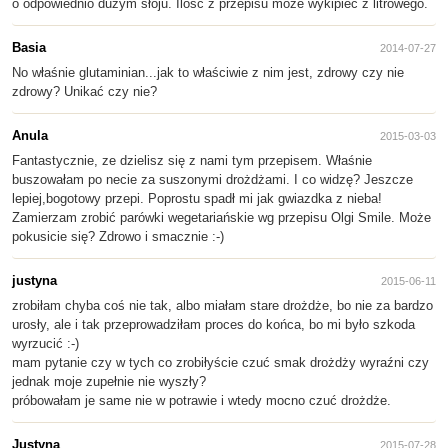
o odpowiednio dużym słoju. Ilość z przepisu może wykipieć z litrowego.
Basia
2014-07-27
No właśnie glutaminian...jak to właściwie z nim jest, zdrowy czy nie
zdrowy? Unikać czy nie?
Anula
2015-03-03
Fantastycznie, ze dzielisz się z nami tym przepisem. Właśnie
buszowałam po necie za suszonymi drożdżami. I co widzę? Jeszcze
lepiej,bogotowy przepi. Poprostu spadł mi jak gwiazdka z nieba!
Zamierzam zrobić parówki wegetariańskie wg przepisu Olgi Smile. Może
pokusicie się? Zdrowo i smacznie :-)
justyna
2015-06-11
zrobiłam chyba coś nie tak, albo miałam stare drożdże, bo nie za bardzo
urosły, ale i tak przeprowadziłam proces do końca, bo mi było szkoda
wyrzucić :-)
mam pytanie czy w tych co zrobiłyście czuć smak drożdży wyraźni czy
jednak moje zupełnie nie wyszły?
próbowałam je same nie w potrawie i wtedy mocno czuć drożdże.
Justyna
2015-07-28