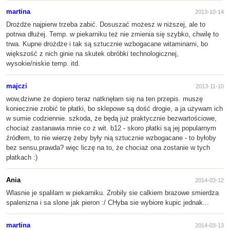
martina
2013-10-14
Drożdże najpierw trzeba zabić. Dosuszać możesz w niższej, ale to
potrwa dłużej. Temp. w piekarniku też nie zmienia się szybko, chwilę to
trwa. Kupne drożdże i tak są sztucznie wzbogacane witaminami, bo
większość z nich ginie na skutek obróbki technologicznej,
wysokie/niskie temp. itd.
majczi
2013-11-10
wow,dziwne że dopiero teraz natknęłam się na ten przepis. muszę
koniecznie zrobić te płatki, bo sklepowe są dość drogie, a ja używam ich
w sumie codziennie. szkoda, że będą już praktycznie bezwartościowe,
chociaż zastanawia mnie co z wit. b12 - skoro płatki są jej popularnym
źródłem, to nie wierzę żeby były nią sztucznie wzbogacane - to byłoby
bez sensu,prawda? więc liczę na to, że chociaż ona zostanie w tych
płatkach :)
Ania
2014-03-12
Wlasnie je spalilam w piekarniku. Zrobily sie calkiem brazowe smierdza
spalenizna i sa slone jak pieron :/ CHyba sie wybiore kupic jednak...
martina
2014-03-13