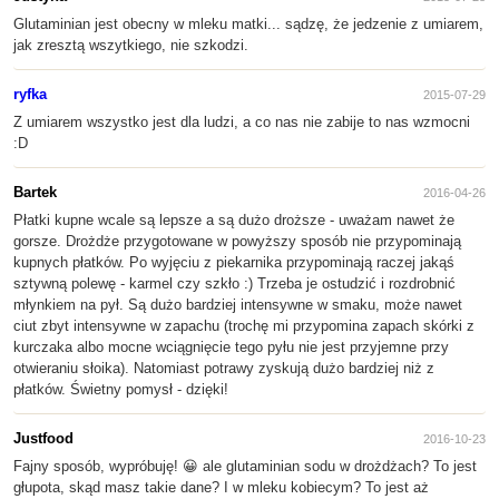
Glutaminian jest obecny w mleku matki... sądzę, że jedzenie z umiarem,
jak zresztą wszytkiego, nie szkodzi.
ryfka
2015-07-29
Z umiarem wszystko jest dla ludzi, a co nas nie zabije to nas wzmocni
:D
Bartek
2016-04-26
Płatki kupne wcale są lepsze a są dużo droższe - uważam nawet że
gorsze. Drożdże przygotowane w powyższy sposób nie przypominają
kupnych płatków. Po wyjęciu z piekarnika przypominają raczej jakąś
sztywną polewę - karmel czy szkło :) Trzeba je ostudzić i rozdrobnić
młynkiem na pył. Są dużo bardziej intensywne w smaku, może nawet
ciut zbyt intensywne w zapachu (trochę mi przypomina zapach skórki z
kurczaka albo mocne wciągnięcie tego pyłu nie jest przyjemne przy
otwieraniu słoika). Natomiast potrawy zyskują dużo bardziej niż z
płatków. Świetny pomysł - dzięki!
Justfood
2016-10-23
Fajny sposób, wypróbuję! 😀 ale glutaminian sodu w drożdżach? To jest
głupota, skąd masz takie dane? I w mleku kobiecym? To jest aż