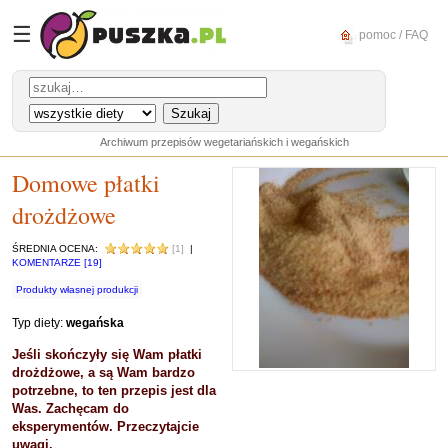
☰
pomoc / FAQ
Archiwum przepisów wegetariańskich i wegańskich
Domowe płatki
drożdżowe
ŚREDNIA OCENA:
[1]
|
KOMENTARZE [19]
Produkty własnej produkcji
Typ diety:
wegańska
Jeśli skończyły się Wam płatki
drożdżowe, a są Wam bardzo
potrzebne, to ten przepis jest dla
Was. Zachęcam do
eksperymentów. Przeczytajcie
uwagi.