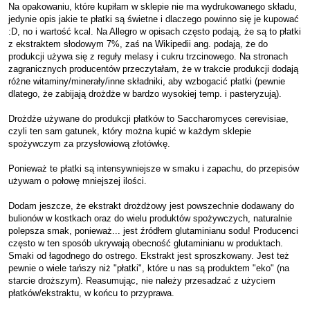
Na opakowaniu, które kupiłam w sklepie nie ma wydrukowanego składu,
jedynie opis jakie te płatki są świetne i dlaczego powinno się je kupować
:D, no i wartość kcal. Na Allegro w opisach często podają, że są to płatki
z ekstraktem słodowym 7%, zaś na Wikipedii ang. podają, że do
produkcji używa się z reguły melasy i cukru trzcinowego. Na stronach
zagranicznych producentów przeczytałam, że w trakcie produkcji dodają
różne witaminy/minerały/inne składniki, aby wzbogacić płatki (pewnie
dlatego, że zabijają drożdże w bardzo wysokiej temp. i pasteryzują).
Drożdże używane do produkcji płatków to Saccharomyces cerevisiae,
czyli ten sam gatunek, który można kupić w każdym sklepie
spożywczym za przysłowiową złotówkę.
Ponieważ te płatki są intensywniejsze w smaku i zapachu, do przepisów
używam o połowę mniejszej ilości.
Dodam jeszcze, że ekstrakt drożdżowy jest powszechnie dodawany do
bulionów w kostkach oraz do wielu produktów spożywczych, naturalnie
polepsza smak, ponieważ... jest źródłem glutaminianu sodu! Producenci
często w ten sposób ukrywają obecność glutaminianu w produktach.
Smaki od łagodnego do ostrego. Ekstrakt jest sproszkowany. Jest też
pewnie o wiele tańszy niż "płatki", które u nas są produktem "eko" (na
starcie droższym). Reasumując, nie należy przesadzać z użyciem
płatków/ekstraktu, w końcu to przyprawa.