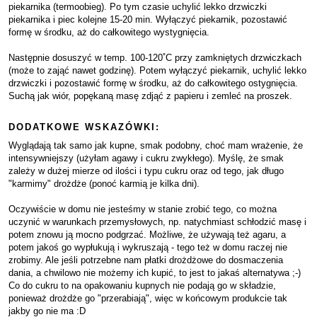
piekarnika (termoobieg). Po tym czasie uchylić lekko drzwiczki
piekarnika i piec kolejne 15-20 min. Wyłączyć piekarnik, pozostawić
formę w środku, aż do całkowitego wystygnięcia.
Następnie dosuszyć w temp. 100-120˚C przy zamkniętych drzwiczkach
(może to zająć nawet godzinę). Potem wyłączyć piekarnik, uchylić lekko
drzwiczki i pozostawić formę w środku, aż do całkowitego ostygnięcia.
Suchą jak wiór, popękaną masę zdjąć z papieru i zemleć na proszek.
DODATKOWE WSKAZÓWKI:
Wyglądają tak samo jak kupne, smak podobny, choć mam wrażenie, że
intensywniejszy (użyłam agawy i cukru zwykłego). Myślę, że smak
zależy w dużej mierze od ilości i typu cukru oraz od tego, jak długo
"karmimy" drożdże (ponoć karmią je kilka dni).
Oczywiście w domu nie jesteśmy w stanie zrobić tego, co można
uczynić w warunkach przemysłowych, np. natychmiast schłodzić masę i
potem znowu ją mocno podgrzać. Możliwe, że używają też agaru, a
potem jakoś go wypłukują i wykruszają - tego też w domu raczej nie
zrobimy. Ale jeśli potrzebne nam płatki drożdżowe do dosmaczenia
dania, a chwilowo nie możemy ich kupić, to jest to jakaś alternatywa ;-)
Co do cukru to na opakowaniu kupnych nie podają go w składzie,
ponieważ drożdże go "przerabiają", więc w końcowym produkcie tak
jakby go nie ma :D