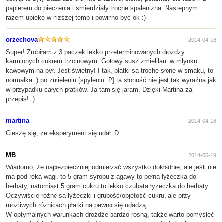
papierem do pieczenia i smierdzialy troche spalenizna. Nastepnym
razem upieke w nizszej temp i powinno byc ok :)
orzechova
2014-04-18
Super! Zrobiłam z 3 paczek lekko przeterminowanych drożdży
karmionych cukrem trzcinowym. Gotowy susz zmieliłam w młynku
kawowym na pył. Jest świetny! I tak, płatki są trochę słone w smaku, to
normalka :) po zmieleniu [spyleniu :P] ta słoność nie jest tak wyraźna jak
w przypadku całych płatków. Ja tam się jaram. Dzięki Martina za
przepis! :)
martina
2014-04-18
Cieszę się, że eksperyment się udał :D
MB
2014-05-19
Wiadomo, że najbezpieczniej odmierzać wszystko dokładnie, ale jeśli nie
ma pod ręką wagi, to 5 gram syropu z agawy to pełna łyżeczka do
herbaty, natomiast 5 gram cukru to lekko czubata łyżeczka do herbaty.
Oczywiście różne są łyżeczki i grubość/objętość cukru, ale przy
możliwych różnicach płatki na pewno się udadzą.
W optymalnych warunkach drożdże bardzo rosną, także warto pomyśleć