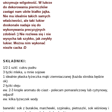
utrzymuje wilgotność. W lukrze
do dekorowania pierniczków
zastąpi nam ubite białko jajka.
Nie ma idealnie takich samych
właściwości, ale taki lukier
doskonale nadaje się do
wykonywania precyzyjnych
zdobień :) Nie rozlewa się i nie
wysycha tak szybko, jak zwykły
lukier. Można nim wykonać
niezłe cacka :D
SKŁADNIKI:
1/2-1 szkl. cukru pudru
3 łyżki mleka, u mnie sojowe
1 idealnie płaska łyżeczka mąki ziemniaczanej (każda skrobia będzie
ok)
2 łyżki oleju
ew. 2-3 krople aromatu do ciast - polecam pomarańczowy lub cytrynowy,
odjazd!
ew. kilka łyżeczek wody
barwniki: sok z buraków, marchewki, szpinaku, pietruszki, sok wiśniowy i