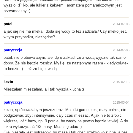
wyszło. :P No, ale lukier z kakaem i aromatem pomarańczowym jest
przesmaczny :)
patel
2014-07-05
a jak się nie ma mleka i doda się wody to też zadziała? Czy mleko jest,
w tym przypadku, niezbędne?
patrycccja
2014-07-05
patel, nie próbowałabym, ale idę o zakład, że z wodą wyjdzie tak samo
dobry. Że nie będzie różnicy. Myślę, że następnym razem - kiedykolwiek
to będzie ;) - też zrobię z wodą.
kezia
2015-02-15
Mieszałam mieszałam, a i tak wyszła klucha :(
patrycccja
2015-03-04
kezia, spróbowałabym jeszcze raz. Malutki garneczek, mały palnik, nie
podgrzewać zbyt intensywnie, cały czas mieszać. A jak nie to zrobić
większą ilość bazy, np. 3 porcje, bo wtedy na pewno będzie łatwiej. A do
lukru wykorzystać 1/3 masy. Musi się udać :)
Olej niestety jest potrzebny, bo masa i tak dość szybko wysycha, a bez