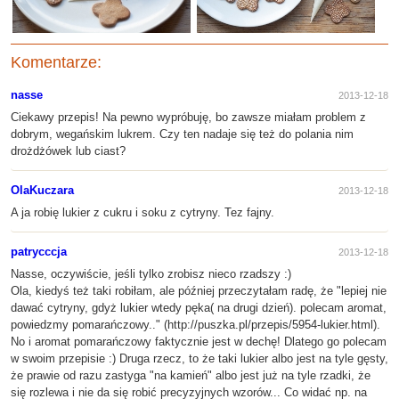
Komentarze:
nasse
2013-12-18
Ciekawy przepis! Na pewno wypróbuję, bo zawsze miałam problem z
dobrym, wegańskim lukrem. Czy ten nadaje się też do polania nim
drożdżówek lub ciast?
OlaKuczara
2013-12-18
A ja robię lukier z cukru i soku z cytryny. Tez fajny.
patrycccja
2013-12-18
Nasse, oczywiście, jeśli tylko zrobisz nieco rzadszy :)
Ola, kiedyś też taki robiłam, ale później przeczytałam radę, że "lepiej nie
dawać cytryny, gdyż lukier wtedy pęka( na drugi dzień). polecam aromat,
powiedzmy pomarańczowy.." (http://puszka.pl/przepis/5954-lukier.html).
No i aromat pomarańczowy faktycznie jest w dechę! Dlatego go polecam
w swoim przepisie :) Druga rzecz, to że taki lukier albo jest na tyle gęsty,
że prawie od razu zastyga "na kamień" albo jest już na tyle rzadki, że
się rozlewa i nie da się robić precyzyjnych wzorów... Co widać np. na