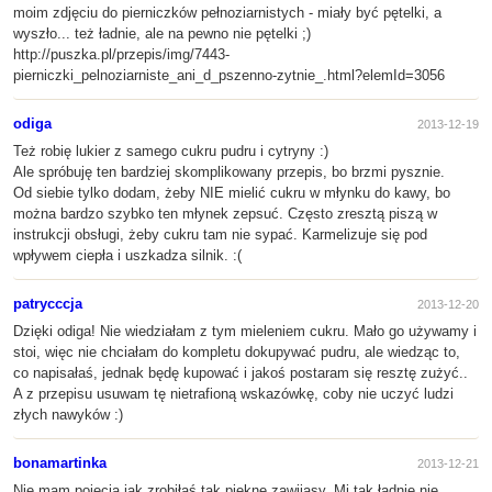
moim zdjęciu do pierniczków pełnoziarnistych - miały być pętelki, a
wyszło... też ładnie, ale na pewno nie pętelki ;)
http://puszka.pl/przepis/img/7443-
pierniczki_pelnoziarniste_ani_d_pszenno-zytnie_.html?elemId=3056
odiga
2013-12-19
Też robię lukier z samego cukru pudru i cytryny :)
Ale spróbuję ten bardziej skomplikowany przepis, bo brzmi pysznie.
Od siebie tylko dodam, żeby NIE mielić cukru w młynku do kawy, bo
można bardzo szybko ten młynek zepsuć. Często zresztą piszą w
instrukcji obsługi, żeby cukru tam nie sypać. Karmelizuje się pod
wpływem ciepła i uszkadza silnik. :(
patrycccja
2013-12-20
Dzięki odiga! Nie wiedziałam z tym mieleniem cukru. Mało go używamy i
stoi, więc nie chciałam do kompletu dokupywać pudru, ale wiedząc to,
co napisałaś, jednak będę kupować i jakoś postaram się resztę zużyć..
A z przepisu usuwam tę nietrafioną wskazówkę, coby nie uczyć ludzi
złych nawyków :)
bonamartinka
2013-12-21
Nie mam pojęcia jak zrobiłaś tak piękne zawijasy. Mi tak ładnie nie