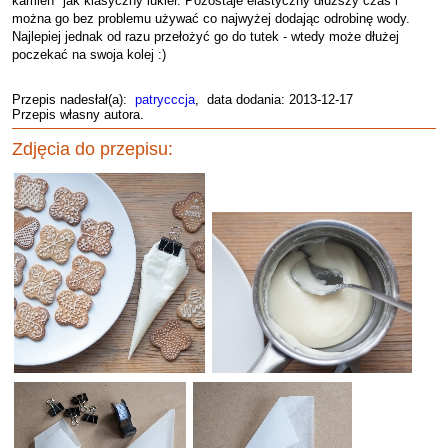
kamień" jak klasyczny lukier. Pozostaje elastyczny dłuższy czas i
można go bez problemu używać co najwyżej dodając odrobinę wody.
Najlepiej jednak od razu przełożyć go do tutek - wtedy może dłużej
poczekać na swoja kolej :)
Przepis nadesłał(a):
patrycccja
, data dodania: 2013-12-17
Przepis własny autora.
Zdjęcia do przepisu: