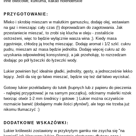
inne owocowe, kurkuma, kakao holenderskie
PRZYGOTOWANIE:
Mleko i skrobię mieszam w malutkim garnuszku, dodaję olej, wstawiam
na gaz i mieszając cały czas (!) doprowadzam do zagotowania. Jak
przestaniecie mieszać, to zrobi się klucha w oleju - zostaliście
ostrzeżeni, więc to będzie wyłącznie wasza wina ;). Kiedy masa
zgęstnieje, chłodzę ją trochę mieszając. Dodaję aromat i 1/2 szkl. cukru
pudru, mieszam aż masa będzie jednolita. Dodaję więcej cukru aż do
uzyskania odpowiedniej konsystencji, a jak przeholuję, to rozrzedzam
dodając po pół łyżeczki do łyżeczki wody.
Lukier powinien być idealnie gładki, jednolity, gęsty, a jednocześnie lekko
lejący. Jeśli da się go łatwo mieszać, będzie się też dał łatwo wyciskać.
Gotowy lukier przekładamy do tutek (kupnych lub z papieru do pieczenia
- najlepiej przygotować je na samym początku), odcinamy maleńki rożek
tworząc otwór 1-2 mm średnicy i gotowe :) Lukier można oczywiście
rozmaicie barwić (dodajemy małe ilości płynów!), ale tego nie trzeba już
nikomu tłumaczyć :)
DODATKOWE WSKAZÓWKI:
Lukier królewski zostawiony w przykrytym garnku nie zsycha się "na