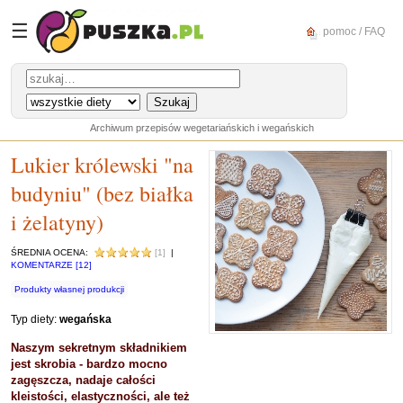
☰
pomoc / FAQ
Archiwum przepisów wegetariańskich i wegańskich
Lukier królewski "na
budyniu" (bez białka
i żelatyny)
ŚREDNIA OCENA:
[1]
|
KOMENTARZE [12]
Produkty własnej produkcji
Typ diety:
wegańska
Naszym sekretnym składnikiem
jest skrobia - bardzo mocno
zagęszcza, nadaje całości
kleistości, elastyczności, ale też