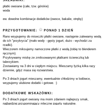
SKŁADNIKI:
płatki owsiane (całe, tzw. górskie)
woda
ew. dowolne kombinacje dodatków (owoce, bakalie, otręby)
PRZYGOTOWANIE:
PONAD 1 DZIEŃ
Rano wsypujemy do miseczki płatki owsiane, następnie zalewamy wodą
do ich "przykrycia" (mało wody - gęsty jogurt, dużo - wychodzi za
rzadki).
Wieczorem miksujemy namoczone płatki z wodą (robię to blenderem
ręcznym).
Przykrywamy miskę ze zmiksowanymi płatkami ściereczką lub
talerzykiem.
Zostawiamy na 3 dni w ciepłym miejscu. Mieszamy łyżką kilka razy
dziennie, gdyż masa się rozwarstwia.
Po 3 dniach jogurt mieszamy, ewentualnie chłodzimy w lodówce,
wsypujemy ulubione dodatki i gotowe. :)
DODATKOWE WSKAZÓWKI:
Po 3 dniach jogurt owsiany ma moim zdaniem najlepszy smak,
najbardziej przypominający mleczne jogurty naturalne.