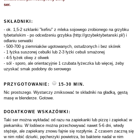
ser.
SKŁADNIKI:
- ok. 1,5-2 szklanki "kefiru" z mleka sojowego zrobionego na grzybku
tybetańskim - po odcedzeniu grzybka (http://grzybektybetanski.pl/) i
odlaniu serwatki
- 500-700 g ziemniaków ugotowanych, ostudzonych i bez skórek
- 1 łyżka suszonej cebulki lub 2-3 łyżki cebuli smażonej
- 4-5 łyżek oliwy z oliwek
- sól - sporo, ale orientacyjnie 1 czubata łyżeczka lub więcej, żeby
uzyskać smak podobny do serowego
PRZYGOTOWANIE:
15-30 MIN.
Nic prostszego. Wystarczy zmiksować te składniki na gładką, gęstą
masę w blenderze. Gotowe.
DODATKOWE WSKAZÓWKI:
Taki ser można wykładać od razu na zapiekanki lub pizzę i zapiekać w
piekarniku. W lodówce można przechowywać nawet 5-6 dni, wtedy
stężeje, ale zapiekany znowu fajnie się rozpłynie. Z czasem zaczną się
w nim robić dziurki, pęcherzyki powietrza, bo bakterie nadal w nim