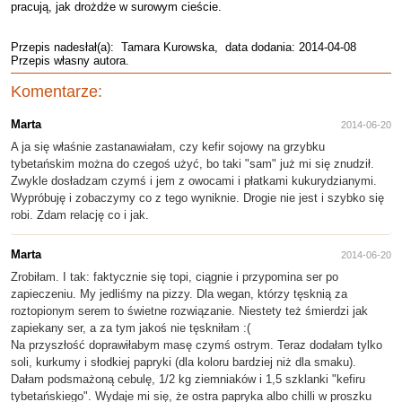
pracują, jak drożdże w surowym cieście.
Przepis nadesłał(a):
Tamara Kurowska
, data dodania: 2014-04-08
Przepis własny autora.
Komentarze:
Marta
2014-06-20
A ja się właśnie zastanawiałam, czy kefir sojowy na grzybku
tybetańskim można do czegoś użyć, bo taki "sam" już mi się znudził.
Zwykle dosładzam czymś i jem z owocami i płatkami kukurydzianymi.
Wypróbuję i zobaczymy co z tego wyniknie. Drogie nie jest i szybko się
robi. Zdam relację co i jak.
Marta
2014-06-20
Zrobiłam. I tak: faktycznie się topi, ciągnie i przypomina ser po
zapieczeniu. My jedliśmy na pizzy. Dla wegan, którzy tęsknią za
roztopionym serem to świetne rozwiązanie. Niestety też śmierdzi jak
zapiekany ser, a za tym jakoś nie tęskniłam :(
Na przyszłość doprawiłabym masę czymś ostrym. Teraz dodałam tylko
soli, kurkumy i słodkiej papryki (dla koloru bardziej niż dla smaku).
Dałam podsmażoną cebulę, 1/2 kg ziemniaków i 1,5 szklanki "kefiru
tybetańskiego". Wydaje mi się, że ostra papryka albo chilli w proszku