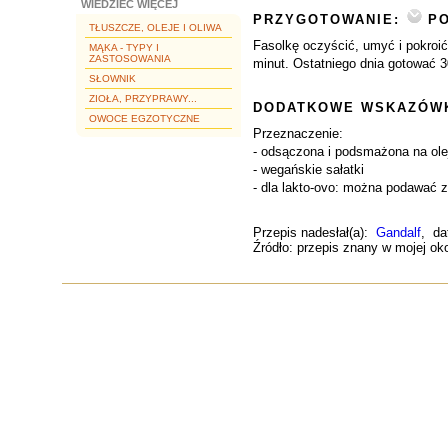
WIEDZIEĆ WIĘCEJ
PRZYGOTOWANIE:
PO
TŁUSZCZE, OLEJE I OLIWA
Fasolkę oczyścić, umyć i pokroi
MĄKA - TYPY I
ZASTOSOWANIA
minut. Ostatniego dnia gotować 3
SŁOWNIK
ZIOŁA, PRZYPRAWY...
DODATKOWE WSKAZÓWK
OWOCE EGZOTYCZNE
Przeznaczenie:
- odsączona i podsmażona na ole
- wegańskie sałatki
- dla lakto-ovo: można podawać 
Przepis nadesłał(a):
Gandalf
, da
Źródło: przepis znany w mojej oko