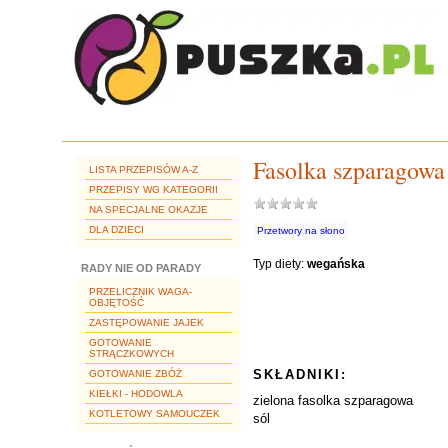
Fasolka szparagowa
LISTA PRZEPISÓW A-Z
PRZEPISY WG KATEGORII
NA SPECJALNE OKAZJE
DLA DZIECI
Przetwory na słono
Typ diety:
wegańska
RADY NIE OD PARADY
PRZELICZNIK WAGA-
OBJĘTOŚĆ
ZASTĘPOWANIE JAJEK
GOTOWANIE
STRĄCZKOWYCH
SKŁADNIKI:
GOTOWANIE ZBÓŻ
KIEŁKI - HODOWLA
zielona fasolka szparagowa
KOTLETOWY SAMOUCZEK
sól