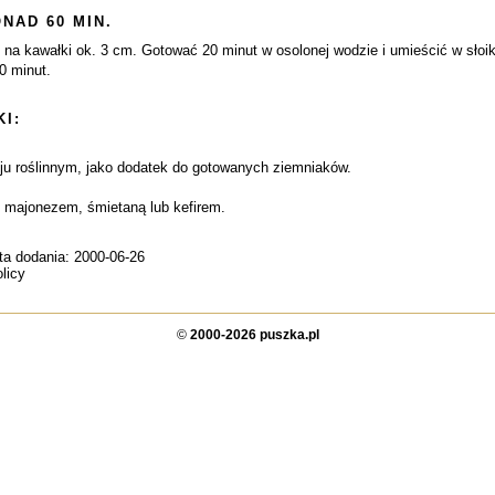
NAD 60 MIN.
ć na kawałki ok. 3 cm. Gotować 20 minut w osolonej wodzie i umieścić w sło
0 minut.
I:
ju roślinnym, jako dodatek do gotowanych ziemniaków.
z majonezem, śmietaną lub kefirem.
ta dodania: 2000-06-26
licy
©
2000-2026 puszka.pl