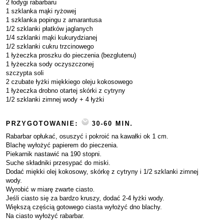
2 łodygi rabarbaru
1 szklanka mąki ryżowej
1 szklanka popingu z amarantusa
1/2 szklanki płatków jaglanych
1/4 szklanki mąki kukurydzianej
1/2 szklanki cukru trzcinowego
1 łyżeczka proszku do pieczenia (bezglutenu)
1 łyżeczka sody oczyszczonej
szczypta soli
2 czubate łyżki miękkiego oleju kokosowego
1 łyżeczka drobno otartej skórki z cytryny
1/2 szklanki zimnej wody + 4 łyżki
PRZYGOTOWANIE:
30-60 MIN.
Rabarbar opłukać, osuszyć i pokroić na kawałki ok 1 cm.
Blachę wyłożyć papierem do pieczenia.
Piekarnik nastawić na 190 stopni.
Suche składniki przesypać do miski.
Dodać miękki olej kokosowy, skórkę z cytryny i 1/2 szklanki zimnej
wody.
Wyrobić w miarę zwarte ciasto.
Jeśli ciasto się za bardzo kruszy, dodać 2-4 łyżki wody.
Większą częścią gotowego ciasta wyłożyć dno blachy.
Na ciasto wyłożyć rabarbar.