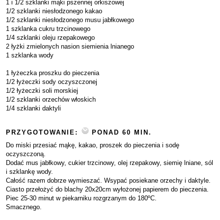
1 i 1/2 szklanki mąki pszennej orkiszowej
1/2 szklanki niesłodzonego kakao
1/2 szklanki niesłodzonego musu jabłkowego
1 szklanka cukru trzcinowego
1/4 szklanki oleju rzepakowego
2 łyżki zmielonych nasion siemienia lnianego
1 szklanka wody
1 łyżeczka proszku do pieczenia
1/2 łyżeczki sody oczyszczonej
1/2 łyżeczki soli morskiej
1/2 szklanki orzechów włoskich
1/4 szklanki daktyli
PRZYGOTOWANIE:
PONAD 60 MIN.
Do miski przesiać mąkę, kakao, proszek do pieczenia i sodę
oczyszczoną.
Dodać mus jabłkowy, cukier trzcinowy, olej rzepakowy, siemię lniane, sól
i szklankę wody.
Całość razem dobrze wymieszać. Wsypać posiekane orzechy i daktyle.
Ciasto przełożyć do blachy 20x20cm wyłożonej papierem do pieczenia.
Piec 25-30 minut w piekarniku rozgrzanym do 180ºC.
Smacznego.