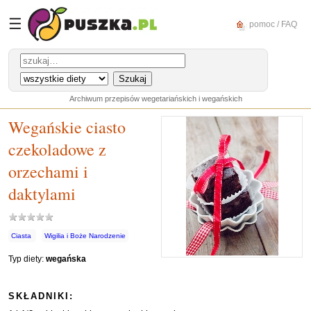
☰
pomoc / FAQ
Archiwum przepisów wegetariańskich i wegańskich
Wegańskie ciasto
czekoladowe z
orzechami i
daktylami
Ciasta
Wigilia i Boże Narodzenie
Typ diety:
wegańska
SKŁADNIKI: