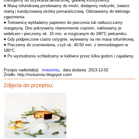
miksujemy do uzyskania aksamitnej, gładkiej konsystencji.
♥ Masę tofurnikową przelewamy do miski, dodajemy rodzynki, świeżo
otartą i kandyzowaną skórkę pomarańczową. Odstawiamy do lekkiego
zgęstnienia.
♥ Tortownicę wykładamy papierem do pieczenia lub natłuszczamy
margaryną. Dno pokrywamy równomiernie ciastem, nakłuwamy je
widelcem i pieczemy ok. 10 min. w rozgrzanym do 180°C piekarniku.
♥ Gdy podpieczone ciasto ostygnie, wylewamy na nie masę tofurnikową.
♥ Pieczemy do zrumienienia, czyli ok. 40-50 min. z termoobiegiem w
180°C.
♥ Po wystudzeniu schładzamy w lodówce przez kilka godzin i zajadamy.
Przepis nadesłał(a):
mniumniu
, data dodania: 2013-12-02
Źródło: http://mniumniu.blogspot.com/
Zdjęcia do przepisu: