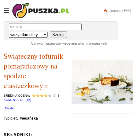
☰
pomoc / FAQ
Archiwum przepisów wegetariańskich i wegańskich
Świąteczny tofurnik
pomarańczowy na
spodzie
ciasteczkowym
ŚREDNIA OCENA:
[1]
|
KOMENTARZE [15]
Ciasta
Typ diety:
wegańska
SKŁADNIKI: