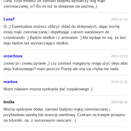
Luna, czyli mówisz że zamiast budyniu wystarczy 40g mąki
ziemniaczanej, si? Bo mi też te sklepowe nie pachną ;)
Luna7
2013-12-14
Si ;) Ewentualnie możesz zbliżyć skład do sklepowych, dając trochę
mniej mąki ziemniaczanej i dopełniając cukrem waniliowym do
czterdziestki ;) Będzie słodkie i z aromatem :) Ale wydaje mi się, że bez
tego będzie też wystarczająco słodkie.
orzechova
2013-12-22
znowu ja i znowu pytanie ;) czy zamiast margaryny mogę użyć oleju albo
oleju kokosowego? mam jeszcze Plantę ale ona się chyba nie nada..
martina
2013-12-22
Moim zdaniem można spokojnie dać rzepakowego ;)
bożka
2014-06-29
Można spokojnie dodać zamiast budyniu mąkę ziemniaczaną i,
przykładowo wanilię lub esencję waniliową. Czekam na kolejne przepisu
na tofurniki, np. z sezonowymi owocami :-)