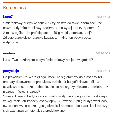
Komentarze:
Luna7
2013-12-03
Śmietankowy budyń wegański? Czy doszło do takiej chemizacji, że
nawet budyń śmietankowy zawiera co najwyżej sztuczny aromat?
A tak w ogóle - nie prościej dać te 40 g mąki ziemniaczanej?
Zdjęcie przepiękne, przepis kuszący... tylko ten budyń budzi
wątpliwości.
martina
2013-12-03
Luna, Twoim zdaniem budyń śmietankowy nie jest wegański?
patrycccja
2013-12-04
Po prawdzie: kto wie z czego uzyskuje się aromaty do ciast czy też
aromaty dodawane do produktów takich jak budyń? Nawet jeśli są
uzyskiwane sztucznie, chemicznie, to nie są uzyskiwane z powietrza, z
niczego ;) Więc z czego?
Śmietankowego budyniu ani aromatu nigdy nie kupuję - choćby dlatego
że wg. mnie ich zapach jest okropny ;) Zawsze kupuję budyń waniliowy,
ew. bananowy, albo zastępuję skrobią i aromatem do ciast. No i tak czy
siak zastanawiam się jak są produkowane.