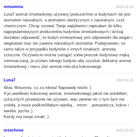
mniumniu
2013-12-10
Luna7 aromat śmietankowy używany powszechnie w budyniach nie jest
aromatem naturalnym, a aromatem identycznym z naturalnym, czyli
chemicznym. Chcąc rozwiać Twoje wątpliwości napisałam do kilku
najpopularniejszych producentów budyniów śmietankowych i dzisiaj
dostałam odpowiedź, że budyń śmietankowy jest odpowiedni dla wegan i
wegetarian oraz nie zawiera naturalnych aromatów. Podejrzewam, że
samo także w przypadku budyniów o innych smakach, aromaty
sztuczne. Oczywiście można zastąpić sobie proszek budyniowy mąką
ziemniaczaną, ja użyłam takiego budyniu aby uzyskać delikatny aromat
śmietankowy i nieco zbić aromat mleczka kokosowego.
Luna7
2013-12-11
Wow, Mniumniu, co za robota! Naprawdę nieźle :)
A ja uwielbiam kokosowy aromat, śmietankowego jakoś nie polubiłam,
sztucznych przeważnie nie używam, więc pewnie nic z tym bym nie
zrobiła, a może podkreśliłabym wanilią... mmm... pomarańcza, kokos i
wanilia, pycha ;)
Każdy ma swoje smaki ;)
orzechova
2013-12-12