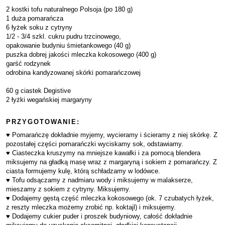
2 kostki tofu naturalnego Polsoja (po 180 g)
1 duża pomarańcza
6 łyżek soku z cytryny
1/2 - 3/4 szkl. cukru pudru trzcinowego,
opakowanie budyniu śmietankowego (40 g)
puszka dobrej jakości mleczka kokosowego (400 g)
garść rodzynek
odrobina kandyzowanej skórki pomarańczowej
60 g ciastek Degistive
2 łyżki wegańskiej margaryny
PRZYGOTOWANIE:
♥ Pomarańczę dokładnie myjemy, wycieramy i ścieramy z niej skórkę. Z
pozostałej części pomarańczki wyciskamy sok, odstawiamy.
♥ Ciasteczka kruszymy na mniejsze kawałki i za pomocą blendera
miksujemy na gładką masę wraz z margaryną i sokiem z pomarańczy. Z
ciasta formujemy kulę, którą schładzamy w lodówce.
♥ Tofu odsączamy z nadmiaru wody i miksujemy w malakserze,
mieszamy z sokiem z cytryny. Miksujemy.
♥ Dodajemy gęstą część mleczka kokosowego (ok. 7 czubatych łyżek,
z reszty mleczka możemy zrobić np. koktajl) i miksujemy.
♥ Dodajemy cukier puder i proszek budyniowy, całość dokładnie