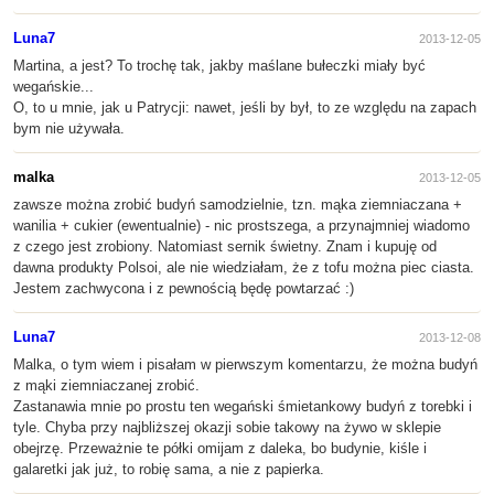
Luna7
2013-12-05
Martina, a jest? To trochę tak, jakby maślane bułeczki miały być
wegańskie...
O, to u mnie, jak u Patrycji: nawet, jeśli by był, to ze względu na zapach
bym nie używała.
malka
2013-12-05
zawsze można zrobić budyń samodzielnie, tzn. mąka ziemniaczana +
wanilia + cukier (ewentualnie) - nic prostszega, a przynajmniej wiadomo
z czego jest zrobiony. Natomiast sernik świetny. Znam i kupuję od
dawna produkty Polsoi, ale nie wiedziałam, że z tofu można piec ciasta.
Jestem zachwycona i z pewnością będę powtarzać :)
Luna7
2013-12-08
Malka, o tym wiem i pisałam w pierwszym komentarzu, że można budyń
z mąki ziemniaczanej zrobić.
Zastanawia mnie po prostu ten wegański śmietankowy budyń z torebki i
tyle. Chyba przy najbliższej okazji sobie takowy na żywo w sklepie
obejrzę. Przeważnie te półki omijam z daleka, bo budynie, kiśle i
galaretki jak już, to robię sama, a nie z papierka.