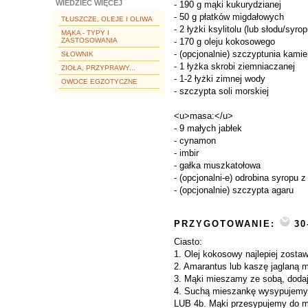
WIEDZIEĆ WIĘCEJ
- 190 g mąki kukurydzianej
- 50 g płatków migdałowych
TŁUSZCZE, OLEJE I OLIWA
- 2 łyżki ksylitolu (lub słodu/syr
MĄKA - TYPY I
ZASTOSOWANIA
- 170 g oleju kokosowego
- (opcjonalnie) szczyptunia kami
SŁOWNIK
- 1 łyżka skrobi ziemniaczanej
ZIOŁA, PRZYPRAWY...
- 1-2 łyżki zimnej wody
OWOCE EGZOTYCZNE
- szczypta soli morskiej
<u>masa:</u>
- 9 małych jabłek
- cynamon
- imbir
- gałka muszkatołowa
- (opcjonalni-e) odrobina syropu 
- (opcjonalnie) szczypta agaru
PRZYGOTOWANIE:
30
Ciasto:
1. Olej kokosowy najlepiej zostaw
2. Amarantus lub kaszę jaglaną 
3. Mąki mieszamy ze sobą, dodaje
4. Suchą mieszankę wysypujemy n
LUB 4b. Mąki przesypujemy do ma