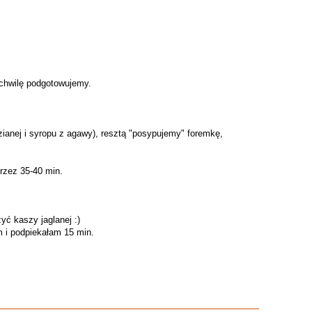
 chwilę podgotowujemy.
ianej i syropu z agawy), resztą "posypujemy" foremkę,
rzez 35-40 min.
ć kaszy jaglanej :)
m i podpiekałam 15 min.