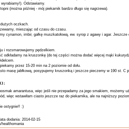
e wyrabiamy!). Odstawiamy.
topni (można później - mój piekarnik bardzo długo się nagrzewa).
a dużych oczkach.
rzewamy, mieszając od czasu do czasu.
emy cynamon, imbir, gałkę muszkatołową, ew. syrop z agawy i agar. Jeszcze
ju i rozsmarowujemy pędzelkiem.
ęść odkładamy na kruszonkę (do tej części można dodać więcej mąki kukurydz
idelcem.
dpiekamy przez 15-20 min na 2 poziomie od dołu.
to masę jabłkową, posypujemy kruszonką i jeszcze pieczemy w 190 st. C p
I:
posmak amarantusa, więc jeśli nie przepadamy za jego smakiem, możemy uży
pód, więc wstawiłam ciasto jeszcze raz do piekarnika, ale na najniższy pozio
 ostygnie!! :)
data dodania: 2014-02-15
m/healthomania