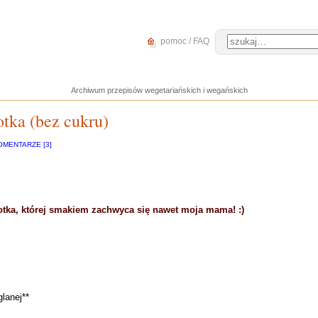
pomoc / FAQ
Archiwum przepisów wegetariańskich i wegańskich
tka (bez cukru)
OMENTARZE [3]
otka, której smakiem zachwyca się nawet moja mama! :)
glanej**