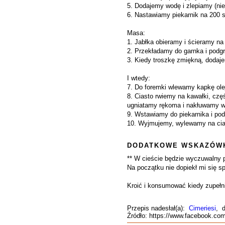
5. Dodajemy wodę i zlepiamy (ni
6. Nastawiamy piekarnik na 200 s
Masa:
1. Jabłka obieramy i ścieramy n
2. Przekładamy do garnka i podg
3. Kiedy troszkę zmiękną, dodaj
I wtedy:
7. Do foremki wlewamy kapkę ole
8. Ciasto rwiemy na kawałki, cz
ugniatamy rękoma i nakłuwamy w
9. Wstawiamy do piekarnika i po
10. Wyjmujemy, wylewamy na cias
DODATKOWE WSKAZÓWK
** W cieście będzie wyczuwalny 
Na początku nie dopiekł mi się s
Kroić i konsumować kiedy zupełnie
Przepis nadesłał(a):
Cimeriesi
, 
Źródło: https://www.facebook.co