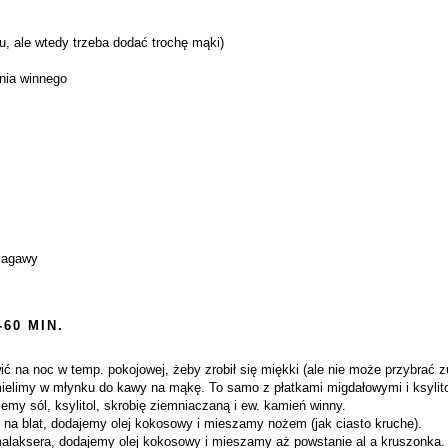
opu, ale wtedy trzeba dodać trochę mąki)
enia winnego
z agawy
-60 MIN.
ić na noc w temp. pokojowej, żeby zrobił się miękki (ale nie może przybrać zu
mielimy w młynku do kawy na mąkę. To samo z płatkami migdałowymi i ksylit
my sól, ksylitol, skrobię ziemniaczaną i ew. kamień winny.
a blat, dodajemy olej kokosowy i mieszamy nożem (jak ciasto kruche).
laksera, dodajemy olej kokosowy i mieszamy aż powstanie al a kruszonka.