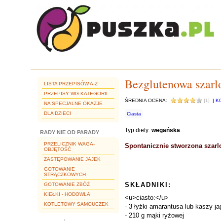
Bezglutenowa szarlo
LISTA PRZEPISÓW A-Z
PRZEPISY WG KATEGORII
ŚREDNIA OCENA:
[1]
|
K
NA SPECJALNE OKAZJE
DLA DZIECI
Ciasta
Typ diety:
wegańska
RADY NIE OD PARADY
PRZELICZNIK WAGA-
Spontanicznie stworzona szarl
OBJĘTOŚĆ
ZASTĘPOWANIE JAJEK
GOTOWANIE
STRĄCZKOWYCH
SKŁADNIKI:
GOTOWANIE ZBÓŻ
KIEŁKI - HODOWLA
<u>ciasto:</u>
KOTLETOWY SAMOUCZEK
- 3 łyżki amarantusa lub kaszy ja
- 210 g mąki ryżowej