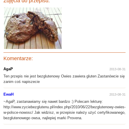
Zdjęcia do przepisu:
Komentarze:
AgaP
2013-08-31
Ten przepis nie jest bezglutenowy Owies zawiera gluten Zastanówcie się
zanim coś napiszecie
EwaH
2013-08-31
~AgaP, zastanawiamy się nawet bardzo :) Polecam lekturę:
http://www.zyciebezglutenu.pl/index.php/2010/06/22/bezglutenowy-owies-
w-polsce-nowosc/ Jak widzisz, w przepisie należy użyć certyfikowanego,
bezglutenowego owsa, najlepiej marki Provena.