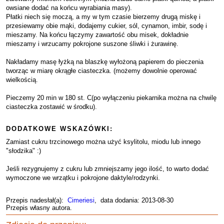
owsiane dodać na końcu wyrabiania masy).
Płatki niech się moczą, a my w tym czasie bierzemy drugą miskę i
przesiewamy obie mąki, dodajemy cukier, sól, cynamon, imbir, sodę i
mieszamy. Na końcu łączymy zawartość obu misek, dokładnie
mieszamy i wrzucamy pokrojone suszone śliwki i żurawinę.
Nakładamy masę łyżką na blaszkę wyłożoną papierem do pieczenia
tworząc w miarę okrągłe ciasteczka. (możemy dowolnie operować
wielkością.
Pieczemy 20 min w 180 st. C(po wyłączeniu piekarnika można na chwilę
ciasteczka zostawić w środku).
DODATKOWE WSKAZÓWKI:
Zamiast cukru trzcinowego można użyć ksylitolu, miodu lub innego
"słodzika" :)
Jeśli rezygnujemy z cukru lub zmniejszamy jego ilość, to warto dodać
wymoczone we wrzątku i pokrojone daktyle/rodzynki.
Przepis nadesłał(a):
Cimeriesi
, data dodania: 2013-08-30
Przepis własny autora.