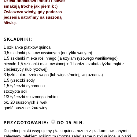
Dzięki dodatkowi imbiru i śliwek
smakują trochę jak piernik :)
Zwłaszcza wtedy, gdy podczas
jedzenia natrafimy na suszoną
śliwkę.
SKŁADNIKI:
1 szklanka płatków quinoa
0,5 szklanki płatków owsianych (certyfikowanych)
1,5 szklanki mleka roślinnego (ja użyłam ryżowego waniliowego)
niecałe 1,5 szklanki mąki owsianej + 1 bardzo czubata łyżka mąki z
ciecierzycy (lub ryżowej)
3 łyżki cukru trzcinowego (lub więcej/mniej, wg uznania)
1,5 łyżeczki sody
1,5 łyżeczki cynamonu
szczypta soli
1/3 łyżeczki suszonego imbiru
ok. 20 suszonych śliwek
garść suszonej żurawiny
PRZYGOTOWANIE:
DO 15 MIN.
Do jednej miski wsypujemy płatki quinoa razem z płatkami owsianymi i
zalewamy mlekiem roślinnym (można zalać same płatki quinoa, a płatki