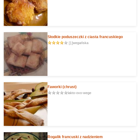
Słodkie poduszeczki z ciasta francuskiego
[1]
wegańska
Faworki (chrust)
lakto-ovo-wege
Rogalik francuski z nadzieniem