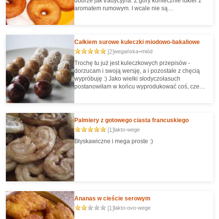
dobrze jak tradycyjna. Z góry koniecznie lukier z
aromatem rumowym. I wcale nie są
skomplikowane (pracochłonne niestety tak)
Mmmmmmiam :)
Całkiem surowe kuleczki miodowo-bakaliowe
[2]
wegańska+miód
Trochę tu już jest kuleczkowych przepisów -
dorzucam i swoją wersję, a i pozostałe z chęcią
wypróbuję :) Jako wielki słodyczołasuch
postanowiłam w końcu wyprodukować coś, czego
skład nie będzie mi obcy - oto moje małe "hand
made".
Palmiery z gotowego ciasta francuskiego
[1]
lakto-wege
Błyskawiczne i mega proste :)
Ananas w cieście serowym
[1]
lakto-ovo-wege