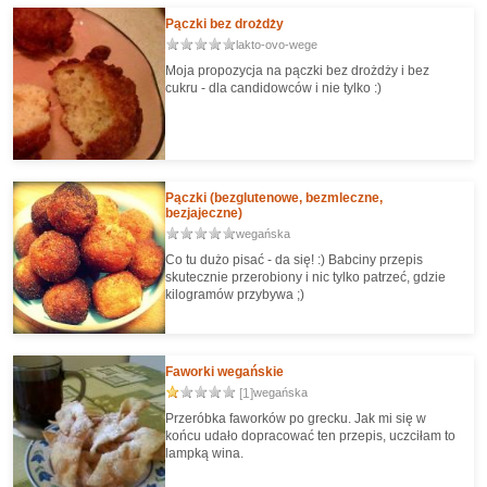
Pączki bez drożdży
lakto-ovo-wege
Moja propozycja na pączki bez drożdży i bez
cukru - dla candidowców i nie tylko :)
Pączki (bezglutenowe, bezmleczne,
bezjajeczne)
wegańska
Co tu dużo pisać - da się! :) Babciny przepis
skutecznie przerobiony i nic tylko patrzeć, gdzie
kilogramów przybywa ;)
Faworki wegańskie
[1]
wegańska
Przeróbka faworków po grecku. Jak mi się w
końcu udało dopracować ten przepis, uczciłam to
lampką wina.