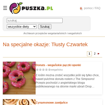
☰
pomoc / FAQ
Archiwum przepisów wegetariańskich i wegańskich
Na specjalne okazje: Tłusty Czwartek
1
2
Donuts - wegańskie pączki oponki
wegańska
Z roślin można zrobić wszystko jeśli się tylko chce,
nawet pulchne donuts rodem z The Simpsons!
Przepis pochodzi z angielskiego bloga
publikowanego na stronie marki ubrań Drop
Dead.
Cynamonowe zawijańce