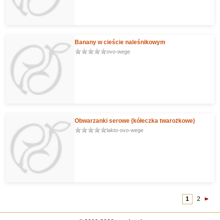
Banany w cieście naleśnikowym
ovo-wege
Obwarzanki serowe (kółeczka twarożkowe)
lakto-ovo-wege
1
2