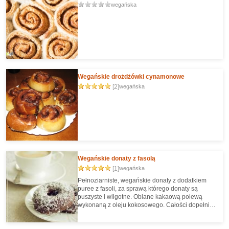
wegańska
Wegańskie drożdżówki cynamonowe
[2]
wegańska
Wegańskie donaty z fasolą
[1]
wegańska
Pełnoziarniste, wegańskie donaty z dodatkiem
puree z fasoli, za sprawą którego donaty są
puszyste i wilgotne. Oblane kakaową polewą
wykonaną z oleju kokosowego. Całości dopełnia
duża dawka wiórków kokosowych.