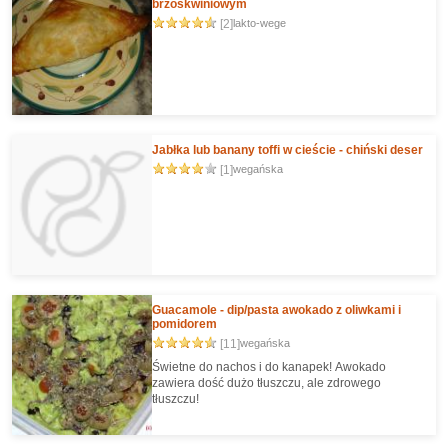
brzoskwiniowym
[2]
lakto-wege
Jabłka lub banany toffi w cieście - chiński deser
[1]
wegańska
Guacamole - dip/pasta awokado z oliwkami i
pomidorem
[11]
wegańska
Świetne do nachos i do kanapek! Awokado
zawiera dość dużo tłuszczu, ale zdrowego
tłuszczu!