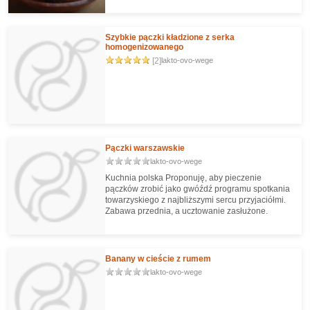
jest najzdrowsze - ale za to jakie pyszne...
Smacznego! Go Vegan!
Szybkie pączki kładzione z serka
homogenizowanego
[2]
lakto-ovo-wege
Pączki warszawskie
lakto-ovo-wege
Kuchnia polska Proponuję, aby pieczenie
pączków zrobić jako gwóźdź programu spotkania
towarzyskiego z najbliższymi sercu przyjaciółmi.
Zabawa przednia, a ucztowanie zasłużone.
Banany w cieście z rumem
lakto-ovo-wege