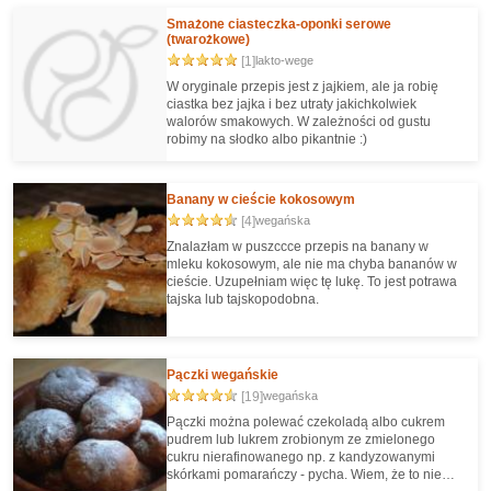
Smażone ciasteczka-oponki serowe
(twarożkowe)
[1]
lakto-wege
W oryginale przepis jest z jajkiem, ale ja robię
ciastka bez jajka i bez utraty jakichkolwiek
walorów smakowych. W zależności od gustu
robimy na słodko albo pikantnie :)
Banany w cieście kokosowym
[4]
wegańska
Znalazłam w puszccce przepis na banany w
mleku kokosowym, ale nie ma chyba bananów w
cieście. Uzupełniam więc tę lukę. To jest potrawa
tajska lub tajskopodobna.
Pączki wegańskie
[19]
wegańska
Pączki można polewać czekoladą albo cukrem
pudrem lub lukrem zrobionym ze zmielonego
cukru nierafinowanego np. z kandyzowanymi
skórkami pomarańczy - pycha. Wiem, że to nie