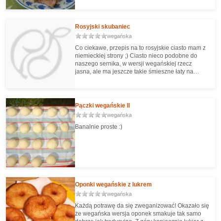
Rosyjski skubaniec
wegańska
Co ciekawe, przepis na to rosyjskie ciasto mam z
niemieckiej strony ;) Ciasto nieco podobne do
naszego sernika, w wersji wegańskiej rzecz
jasna, ale ma jeszcze takie śmieszne łaty na
wierzchu ;)
Pączki wegańskie II
wegańska
Banalnie proste :)
Oponki wegańskie z lukrem
wegańska
Każdą potrawę da się zweganizować! Okazało się
że wegańska wersja oponek smakuje tak samo