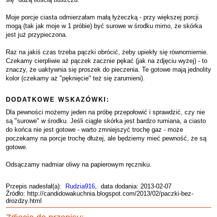
Moje porcje ciasta odmierzałam małą łyżeczką - przy większej porcji
mogą (tak jak moje w 1 próbie) być surowe w środku mimo, że skórka
jest już przypieczona.
Raz na jakiś czas trzeba pączki obrócić, żeby upiekły się równomiernie.
Czekamy cierpliwie aż pączek zacznie pękać (jak na zdjęciu wyżej) - to
znaczy, że uaktywnia się proszek do pieczenia. Te gotowe mają jednolity
kolor (czekamy aż "pęknięcie" też się zarumieni).
DODATKOWE WSKAZÓWKI:
Dla pewności możemy jeden na próbę przepołowić i sprawdzić, czy nie
są "surowe" w środku. Jeśli ciągle skórka jest bardzo rumiana, a ciasto
do końca nie jest gotowe - warto zmniejszyć trochę gaz - może
poczekamy na porcje trochę dłużej, ale będziemy mieć pewność, że są
gotowe.
Odsączamy nadmiar oliwy na papierowym ręczniku.
Przepis nadesłał(a):
Rudzia916
, data dodania: 2013-02-07
Źródło: http://candidowakuchnia.blogspot.com/2013/02/paczki-bez-
drozdzy.html