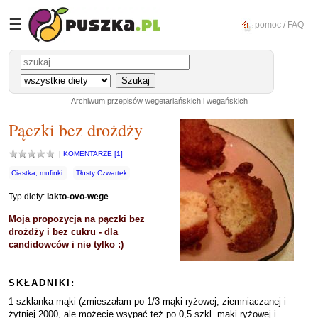
☰
pomoc / FAQ
Archiwum przepisów wegetariańskich i wegańskich
Pączki bez drożdży
|
KOMENTARZE [1]
Ciastka, mufinki
Tłusty Czwartek
Typ diety:
lakto-ovo-wege
Moja propozycja na pączki bez
drożdży i bez cukru - dla
candidowców i nie tylko :)
SKŁADNIKI:
1 szklanka mąki (zmieszałam po 1/3 mąki ryżowej, ziemniaczanej i
żytniej 2000, ale możecie wsypać też po 0,5 szkl. maki ryżowej i