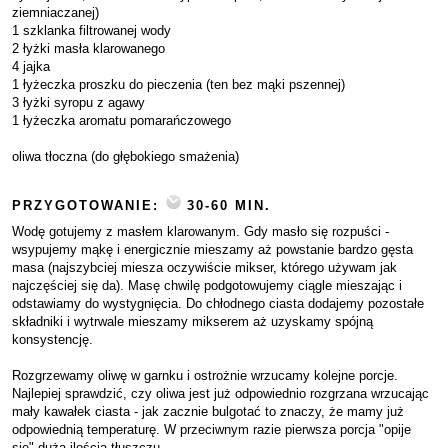
ziemniaczanej)
1 szklanka filtrowanej wody
2 łyżki masła klarowanego
4 jajka
1 łyżeczka proszku do pieczenia (ten bez mąki pszennej)
3 łyżki syropu z agawy
1 łyżeczka aromatu pomarańczowego
oliwa tłoczna (do głębokiego smażenia)
PRZYGOTOWANIE:
30-60 MIN.
Wodę gotujemy z masłem klarowanym. Gdy masło się rozpuści -
wsypujemy mąkę i energicznie mieszamy aż powstanie bardzo gęsta
masa (najszybciej miesza oczywiście mikser, którego używam jak
najczęściej się da). Masę chwilę podgotowujemy ciągle mieszając i
odstawiamy do wystygnięcia. Do chłodnego ciasta dodajemy pozostałe
składniki i wytrwale mieszamy mikserem aż uzyskamy spójną
konsystencję.
Rozgrzewamy oliwę w garnku i ostrożnie wrzucamy kolejne porcje.
Najlepiej sprawdzić, czy oliwa jest już odpowiednio rozgrzana wrzucając
mały kawałek ciasta - jak zacznie bulgotać to znaczy, że mamy już
odpowiednią temperaturę. W przeciwnym razie pierwsza porcja "opije
się" dużą ilością tłuszczu.