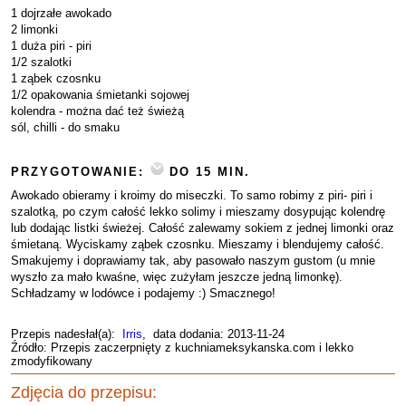
1 dojrzałe awokado
2 limonki
1 duża piri - piri
1/2 szalotki
1 ząbek czosnku
1/2 opakowania śmietanki sojowej
kolendra - można dać też świeżą
sól, chilli - do smaku
PRZYGOTOWANIE:
DO 15 MIN.
Awokado obieramy i kroimy do miseczki. To samo robimy z piri- piri i
szalotką, po czym całość lekko solimy i mieszamy dosypując kolendrę
lub dodając listki świeżej. Całość zalewamy sokiem z jednej limonki oraz
śmietaną. Wyciskamy ząbek czosnku. Mieszamy i blendujemy całość.
Smakujemy i doprawiamy tak, aby pasowało naszym gustom (u mnie
wyszło za mało kwaśne, więc zużyłam jeszcze jedną limonkę).
Schładzamy w lodówce i podajemy :) Smacznego!
Przepis nadesłał(a):
Irris
, data dodania: 2013-11-24
Źródło: Przepis zaczerpnięty z kuchniameksykanska.com i lekko
zmodyfikowany
Zdjęcia do przepisu: