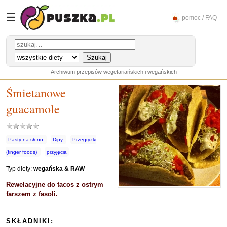
☰
pomoc / FAQ
Archiwum przepisów wegetariańskich i wegańskich
Śmietanowe
guacamole
Pasty na słono
Dipy
Przegryzki
(finger foods)
przyjęcia
Typ diety:
wegańska & RAW
Rewelacyjne do tacos z ostrym
farszem z fasoli.
SKŁADNIKI: