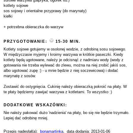
surowe warzywa (papryka, ogórek itd.)
kotlety sojowe
sos sojowy i orientalne przyprawy (do marynaty)
kiełki
+ potrzebna obieraczka do warzyw
PRZYGOTOWANIE:
15-30 MIN.
Kotlety sojowe gotujemy w osolonej wodzie, z odrobiną sosu sojowego.
W międzyczasie myjemy i kroimy warzywa w krótkie paseczki. Kiedy
kotlety będą ugotowane, należy je odcisnąć z nadmiaru wody (wody z
gotowania nie trzeba wylewać do zlewu, można na niej zrobić jakiś sos,
albo ugotować zupę :) - u mnie będzie z niej soczewicowa) i dodać
marynatę z sosów.
Zostawić do ostygnięcia. Cukinię należy obieraczką pokroić na płaty. W
te płaty będziemy zawijać warzywa z kotletami. To wszystko :)
DODATKOWE WSKAZÓWKI:
Nie należy pakować dużo 'nadzienia' na płaty, bo się nie będzie trzymało.
Lepiej dać odrobinę mniej.
Przepis nadesłał(a):
bonamartinka
, data dodania: 2013-01-06