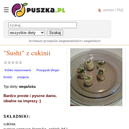
☰
pomoc / FAQ
Archiwum przepisów wegetariańskich i wegańskich
"Sushi" z cukinii
Krótko marynowane
Przegryzki (finger
foods)
przyjęcia
Typ diety:
wegańska
Bardzo proste i pyszne danie,
idealne na imprezy :)
SKŁADNIKI:
cukinia