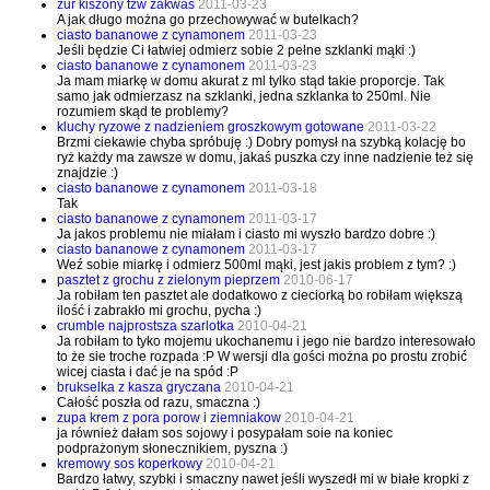
zur kiszony tzw zakwas
2011-03-23
A jak długo można go przechowywać w butelkach?
ciasto bananowe z cynamonem
2011-03-23
Jeśli będzie Ci łatwiej odmierz sobie 2 pełne szklanki mąki :)
ciasto bananowe z cynamonem
2011-03-23
Ja mam miarkę w domu akurat z ml tylko stąd takie proporcje. Tak
samo jak odmierzasz na szklanki, jedna szklanka to 250ml. Nie
rozumiem skąd te problemy?
kluchy ryzowe z nadzieniem groszkowym gotowane
2011-03-22
Brzmi ciekawie chyba spróbuję :) Dobry pomysł na szybką kolację bo
ryż każdy ma zawsze w domu, jakaś puszka czy inne nadzienie też się
znajdzie :)
ciasto bananowe z cynamonem
2011-03-18
Tak
ciasto bananowe z cynamonem
2011-03-17
Ja jakos problemu nie miałam i ciasto mi wyszło bardzo dobre :)
ciasto bananowe z cynamonem
2011-03-17
Weź sobie miarkę i odmierz 500ml mąki, jest jakis problem z tym? :)
pasztet z grochu z zielonym pieprzem
2010-06-17
Ja robiłam ten pasztet ale dodatkowo z cieciorką bo robiłam większą
ilość i zabrakło mi grochu, pycha :)
crumble najprostsza szarlotka
2010-04-21
Ja robiłam to tyko mojemu ukochanemu i jego nie bardzo interesowało
to że sie troche rozpada :P W wersji dla gości można po prostu zrobić
wicej ciasta i dać je na spód :P
brukselka z kasza gryczana
2010-04-21
Całość poszła od razu, smaczna :)
zupa krem z pora porow i ziemniakow
2010-04-21
ja również dałam sos sojowy i posypałam soie na koniec
podprażonym słonecznikiem, pyszna :)
kremowy sos koperkowy
2010-04-21
Bardzo łatwy, szybki i smaczny nawet jeśli wyszedł mi w białe kropki z