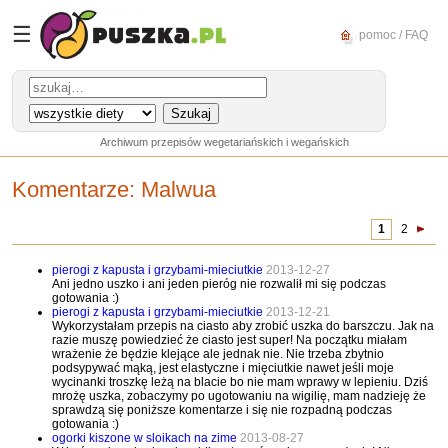
☰
pomoc / FAQ
Archiwum przepisów wegetariańskich i wegańskich
Komentarze:
Malwua
1
2
pierogi z kapusta i grzybami-mieciutkie
2013-12-27
Ani jedno uszko i ani jeden pieróg nie rozwalił mi się podczas
gotowania :)
pierogi z kapusta i grzybami-mieciutkie
2013-12-21
Wykorzystałam przepis na ciasto aby zrobić uszka do barszczu. Jak na
razie muszę powiedzieć że ciasto jest super! Na początku miałam
wrażenie że będzie klejące ale jednak nie. Nie trzeba zbytnio
podsypywać mąką, jest elastyczne i mięciutkie nawet jeśli moje
wycinanki troszkę leżą na blacie bo nie mam wprawy w lepieniu. Dziś
mrożę uszka, zobaczymy po ugotowaniu na wigilię, mam nadzieję że
sprawdzą się poniższe komentarze i się nie rozpadną podczas
gotowania :)
ogorki kiszone w sloikach na zime
2013-08-27