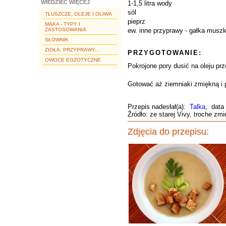
WIEDZIEĆ WIĘCEJ
1-1,5 litra wody
sól
TŁUSZCZE, OLEJE I OLIWA
pieprz
MĄKA - TYPY I
ZASTOSOWANIA
ew. inne przyprawy - gałka muszk
SŁOWNIK
ZIOŁA, PRZYPRAWY...
PRZYGOTOWANIE:
OWOCE EGZOTYCZNE
Pokrojone pory dusić na oleju prz
Gotować aż ziemniaki zmiękną i p
Przepis nadesłał(a):
Talka
, data
Źródło: ze starej Vivy, troche zm
Zdjęcia do przepisu: