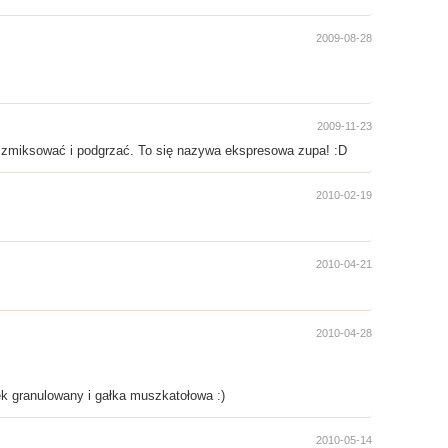
2009-08-28
2009-11-23
o zmiksować i podgrzać. To się nazywa ekspresowa zupa! :D
2010-02-19
2010-04-21
2010-04-28
ek granulowany i gałka muszkatołowa :)
2010-05-14