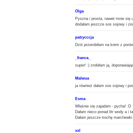
Olga
Pyszna i prosta, nawet mnie się u
dodałam jeszcze sos sojowy i zio
patrycccja
Dziś przerobiłam na krem z poró
_franca_
super! :) zrobiłam ją, doporawiaj
Malwua
ja również dałam sos sojowy i p
Esma
Właśnie się zajadam - pycha! :D
Dałam nieco ponad litr wody a i ta
Dałam jeszcze trochę marchewki i
xxl