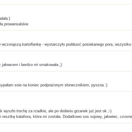
dała:)
ła prowansalskie
w wczorajszą kartoflankę - wystarczyło poddusić posiekanego pora, wszystk
ąc jałowcem i berdzo mi smakowała ;)
osypałam soie na koniec podprażonym słonecznikiem, pyszna :)
k wyszło trochę za rzadkie, ale po dodaniu grzanek już jest ok ;-)
 resztkę kalafiora, która mi została. Dodatkowo sos sojowy, jałowiec, czosn