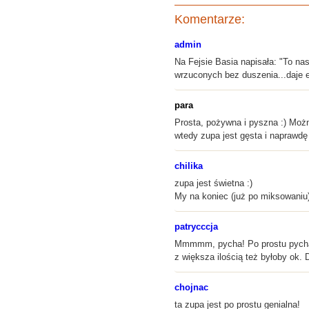
Komentarze:
admin
Na Fejsie Basia napisała: "To na
wrzuconych bez duszenia...daje e
para
Prosta, pożywna i pyszna :) Możn
wtedy zupa jest gęsta i naprawdę 
chilika
zupa jest świetna :)
My na koniec (już po miksowaniu)
patrycccja
Mmmmm, pycha! Po prostu pycha :
z większa ilością też byłoby ok. 
chojnac
ta zupa jest po prostu genialna!