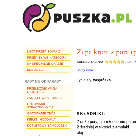
Zupa krem z pora (
LISTA PRZEPISÓW A-Z
PRZEPISY WG KATEGORII
ŚREDNIA OCENA:
[14]
|
NA SPECJALNE OKAZJE
DLA DZIECI
Zupy krem
Typ diety:
wegańska
RADY NIE OD PARADY
PRZELICZNIK WAGA-
OBJĘTOŚĆ
ZASTĘPOWANIE JAJEK
GOTOWANIE
STRĄCZKOWYCH
SKŁADNIKI:
GOTOWANIE ZBÓŻ
KIEŁKI - HODOWLA
2 duże pory, ale młode i nie przer
KOTLETOWY SAMOUCZEK
2 średniej wielkości ziemniaki
olej