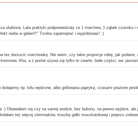
sza ulubiona. Lata praktyki podpowiedzialy ze 1 marchew, 1 ząbek czosnku i
fekt nieba w gebie!!!" Trzeba zapamiętać i wypróbować! :)
a tez dorzucić marchewkę. Nie wiem, czy takie proporcje robię, jak podane,
kremowa. Aha, a z porów używa się tylko te zwarte, białe części, ew. jasnozi
 dodajemy np. tofu wędzone, albo grillowana paprykę, czasami prażone pestki 
) Obawiałam się czy na samej wodzie, bez bulionu, na pewno wyjdzie, ale j
Dodałam też więcej ziemniaków, troszkę gałki muszkatołowej i pieprzu ziołowe