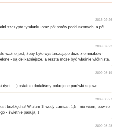
2013-02-26
 mini szczypta tymianku oraz pół porów podduszonych, a pół
2009-07-22
 ale ważne jest, żeby było wystarczająco dużo ziemniaków -
elone - są delikatniejsze, a reszta może być właśnie włóknista.
2009-08-19
dyni... :) ostatnio dodaliśmy pokrojone parówki sojowe...
2009-08-27
est bezbłędna! Wlałam 1l wody zamiast 1,5 - nie wiem, pewnie
go - świetnie pasują :)
2009-08-28