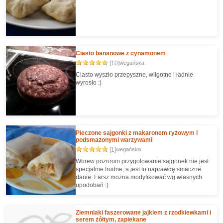
Ciasto bananowe z cynamonem
[10]
wegańska
Ciasto wyszło przepyszne, wilgotne i ładnie
wyrosło :)
Pieczone sajgonki z makaronem ryżowym i
podsmażonymi warzywami
[1]
wegańska
Wbrew pozorom przygotowanie sajgonek nie jest
specjalnie trudne, a jest to naprawdę smaczne
danie. Farsz można modyfikować wg własnych
upodobań :)
Ziemniaki faszerowane jajkiem z rzodkiewkami i
serem żółtym, zapiekane