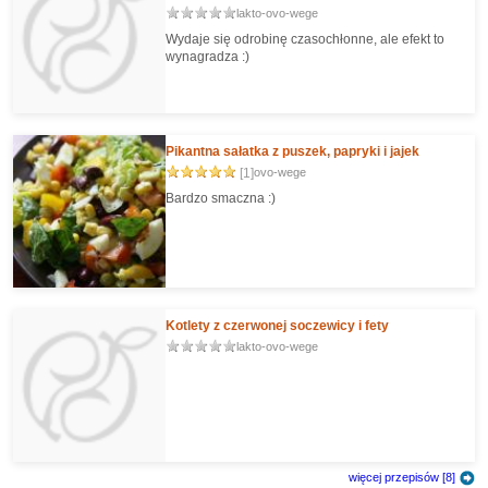
lakto-ovo-wege
Wydaje się odrobinę czasochłonne, ale efekt to
wynagradza :)
Pikantna sałatka z puszek, papryki i jajek
[1]
ovo-wege
Bardzo smaczna :)
Kotlety z czerwonej soczewicy i fety
lakto-ovo-wege
więcej przepisów [8]