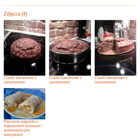
Zdjęcia [4]
Ciasto bananowe z
Ciasto bananowe z
Ciasto bananowe z
cynamonem
cynamonem
cynamonem
Pieczone sajgonki z
makaronem ryżowym i
podsmażonymi
warzywami