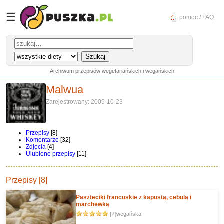
☰
pomoc / FAQ
Archiwum przepisów wegetariańskich i wegańskich
Malwua
Zarejestrowany: 2009-10-23
Przepisy
[8]
Komentarze
[32]
Zdjęcia
[4]
Ulubione przepisy
[11]
Przepisy [8]
Paszteciki francuskie z kapustą, cebulą i
marchewką
[2]
wegańska