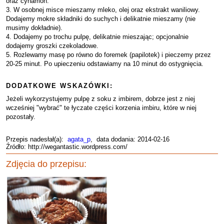
oraz cynamon.
3. W osobnej misce mieszamy mleko, olej oraz ekstrakt waniliowy.
Dodajemy mokre składniki do suchych i delikatnie mieszamy (nie
musimy dokładnie).
4. Dodajemy po trochu pulpę, delikatnie mieszając; opcjonalnie
dodajemy groszki czekoladowe.
5. Rozlewamy masę po równo do foremek (papilotek) i pieczemy przez
20-25 minut. Po upieczeniu odstawiamy na 10 minut do ostygnięcia.
DODATKOWE WSKAZÓWKI:
Jeżeli wykorzystujemy pulpę z soku z imbirem, dobrze jest z niej
wcześniej "wybrać" te łyczate części korzenia imbiru, które w niej
pozostały.
Przepis nadesłał(a):
agata_p
, data dodania: 2014-02-16
Źródło: http://wegantastic.wordpress.com/
Zdjęcia do przepisu: