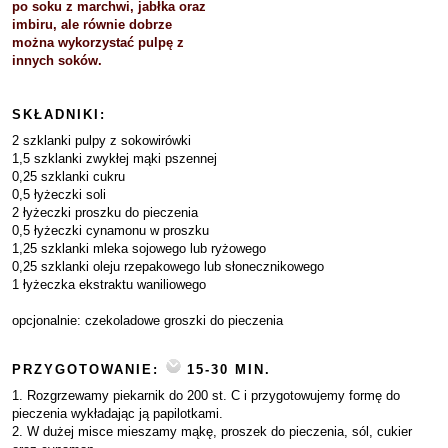
po soku z marchwi, jabłka oraz
imbiru, ale równie dobrze
można wykorzystać pulpę z
innych soków.
SKŁADNIKI:
2 szklanki pulpy z sokowirówki
1,5 szklanki zwykłej mąki pszennej
0,25 szklanki cukru
0,5 łyżeczki soli
2 łyżeczki proszku do pieczenia
0,5 łyżeczki cynamonu w proszku
1,25 szklanki mleka sojowego lub ryżowego
0,25 szklanki oleju rzepakowego lub słonecznikowego
1 łyżeczka ekstraktu waniliowego
opcjonalnie: czekoladowe groszki do pieczenia
PRZYGOTOWANIE:
15-30 MIN.
1. Rozgrzewamy piekarnik do 200 st. C i przygotowujemy formę do
pieczenia wykładając ją papilotkami.
2. W dużej misce mieszamy mąkę, proszek do pieczenia, sól, cukier