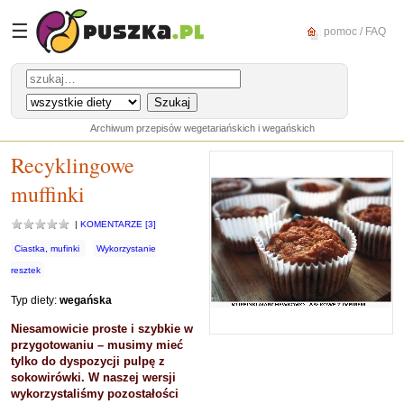
☰
pomoc / FAQ
Archiwum przepisów wegetariańskich i wegańskich
Recyklingowe
muffinki
|
KOMENTARZE [3]
Ciastka, mufinki
Wykorzystanie
resztek
Typ diety:
wegańska
Niesamowicie proste i szybkie w
przygotowaniu – musimy mieć
tylko do dyspozycji pulpę z
sokowirówki. W naszej wersji
wykorzystaliśmy pozostałości