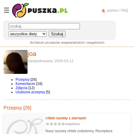
☰
pomoc / FAQ
Archiwum przepisów wegetariańskich i wegańskich
joa
Zarejestrowany: 2009-03-12
Przepisy
[26]
Komentarze
[18]
Zdjęcia
[12]
Ulubione przepisy
[5]
Przepisy [26]
chleb razowy z ziarnami
wegańska
Nasz razowy chleb codzienny. Receptura