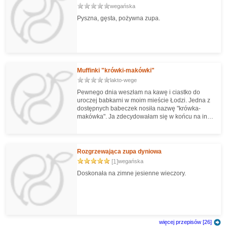
wegańska
Pyszna, gęsta, pożywna zupa.
Muffinki "krówki-makówki"
lakto-wege
Pewnego dnia weszłam na kawę i ciastko do
uroczej babkarni w moim mieście Łodzi. Jedna z
dostępnych babeczek nosiła nazwę "krówka-
makówka". Ja zdecydowałam się w końcu na inny
rodzaj, ale nazwa tak mnie zainspirowała, że
tydzień później postanowiłam stworzyć własną
wersję tego smakołyku. I tak powstały te oto
muffinki.
Rozgrzewająca zupa dyniowa
[1]
wegańska
Doskonała na zimne jesienne wieczory.
więcej przepisów [26]