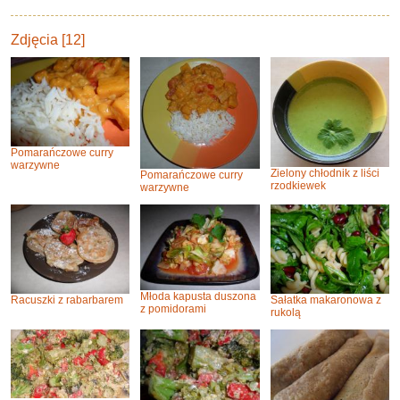
Zdjęcia [12]
Pomarańczowe curry
warzywne
Zielony chłodnik z liści
Pomarańczowe curry
rzodkiewek
warzywne
Młoda kapusta duszona
Racuszki z rabarbarem
Sałatka makaronowa z
z pomidorami
rukolą