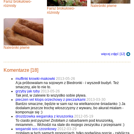
Farsz brokułowo-
różnisty
Naleśniki piwne
Farsz brokułowo-
różnisty
Naleśniki piwne
więcej zdjęć [12]
Komentarze [18]
muffinki krowki-makowki
2013-05-26
A ja próbowałam na sojowym z Biedronki - i wyszedł budyń. Też
smaczny, ale to nie to.
grzyby jak ryby
2013-05-26
Tak jest, w zalewie to wszystko sobie pływa.
pieczen vel klops orzechowy z pieczarkami
2013-03-30
Bardzo smaczne, będzie w sam raz na wielkanocne śniadanko :) Ja
dodałam jeszcze trochę włoszczyzny z wywaru, bo akurat miałam -
komponuje się :)
drozdzowka weganska z kruszonka
2012-05-19
To ciasto jest pyszne! Zrobiłam z rabarbarem pod kruszonką,
mniammm.... Wchodzi na stale do mojego zeszyciku z przepisami :)
weganski sos czosnkowy
2012-03-29
zrobiłam w tych samych proporcjach, tylko podwójną porcję - zabójcza