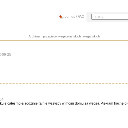
pomoc / FAQ
Archiwum przepisów wegetariańskich i wegańskich
2-09-25
04
kuje całej mojej rodzinie (a nie wszyscy w moim domu są wege). Piekłam trochę dłuże