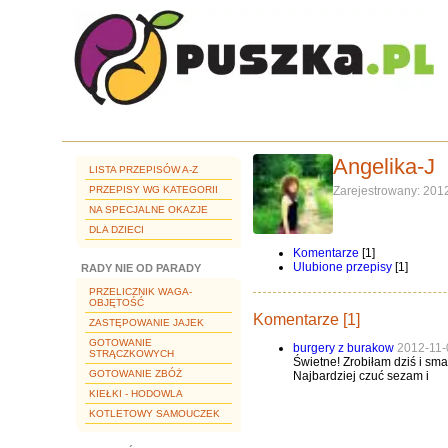
Angelika-J
LISTA PRZEPISÓW A-Z
PRZEPISY WG KATEGORII
Zarejestrowany: 201
NA SPECJALNE OKAZJE
DLA DZIECI
Komentarze
[1]
Ulubione przepisy
[1]
RADY NIE OD PARADY
PRZELICZNIK WAGA-
OBJĘTOŚĆ
Komentarze [1]
ZASTĘPOWANIE JAJEK
GOTOWANIE
burgery z burakow
2012-11-
STRĄCZKOWYCH
Świetne! Zrobiłam dziś i sma
GOTOWANIE ZBÓŻ
Najbardziej czuć sezam i
KIEŁKI - HODOWLA
KOTLETOWY SAMOUCZEK