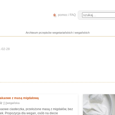
pomoc / FAQ
Archiwum przepisów wegetariańskich i wegańskich
1-02-28
kakaowe z masą migdałową
[1]
wegańska
aowe ciasteczka, przełożone masą z migdałów, bez
ajek. Propozycja dla wegan, osób na diecie