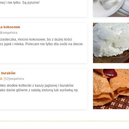
nej i nie tylko. Są pyszne!
ka kokosowe
wegańska
iasteczka, mocno kokosowe, bo z dużej ilości
z jajek i mleka. Polecam nie tylko dla osób na diecie.
z buraków
[50]
wegańska
kko słodkie kotleciki z kaszy jaglanej i buraków.
ako danie główne z sałatą zieloną lub surówką np.