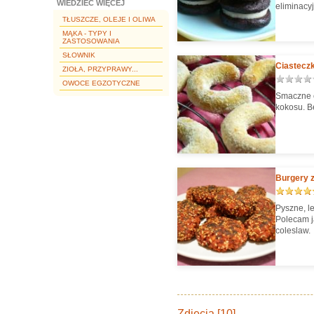
WIEDZIEĆ WIĘCEJ
eliminacyj
TŁUSZCZE, OLEJE I OLIWA
MĄKA - TYPY I
ZASTOSOWANIA
SŁOWNIK
Ciastecz
ZIOŁA, PRZYPRAWY...
OWOCE EGZOTYCZNE
Smaczne c
kokosu. Be
Burgery 
Pyszne, le
Polecam j
coleslaw.
Zdjęcia [10]