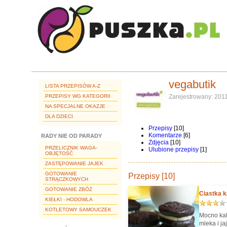
vegabutik
LISTA PRZEPISÓW A-Z
PRZEPISY WG KATEGORII
Zarejestrowany: 201
NA SPECJALNE OKAZJE
DLA DZIECI
Przepisy
[10]
Komentarze
[6]
RADY NIE OD PARADY
Zdjęcia
[10]
PRZELICZNIK WAGA-
Ulubione przepisy
[1]
OBJĘTOŚĆ
ZASTĘPOWANIE JAJEK
GOTOWANIE
Przepisy [10]
STRĄCZKOWYCH
GOTOWANIE ZBÓŻ
Ciastka 
KIEŁKI - HODOWLA
KOTLETOWY SAMOUCZEK
Mocno kak
mleka i j