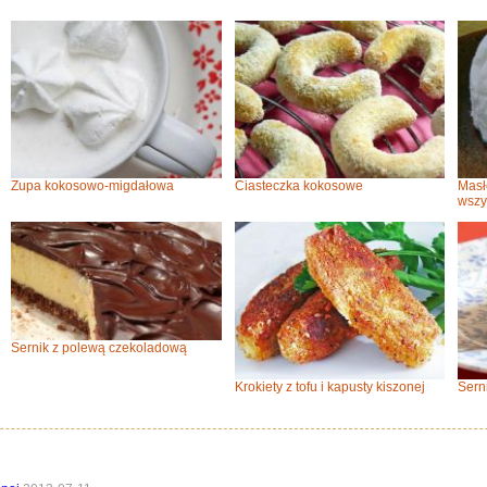
Zupa kokosowo-migdałowa
Ciasteczka kokosowe
Masł
wszy
Sernik z polewą czekoladową
Krokiety z tofu i kapusty kiszonej
Sern