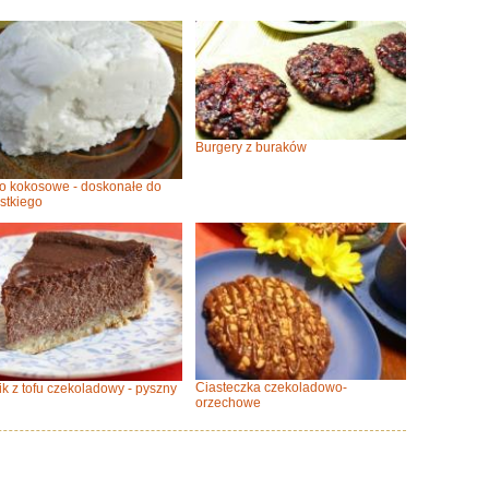
Burgery z buraków
o kokosowe - doskonałe do
stkiego
Ciasteczka czekoladowo-
ik z tofu czekoladowy - pyszny
orzechowe