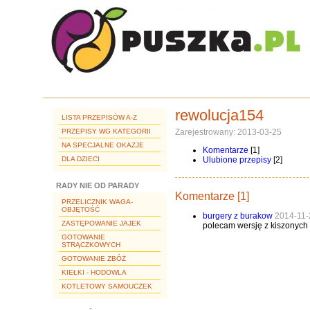
rewolucja154
LISTA PRZEPISÓW A-Z
PRZEPISY WG KATEGORII
Zarejestrowany: 2013-03-25
NA SPECJALNE OKAZJE
Komentarze
[1]
DLA DZIECI
Ulubione przepisy
[2]
RADY NIE OD PARADY
Komentarze [1]
PRZELICZNIK WAGA-
OBJĘTOŚĆ
burgery z burakow
2014-11-
ZASTĘPOWANIE JAJEK
polecam wersję z kiszonych 
GOTOWANIE
STRĄCZKOWYCH
GOTOWANIE ZBÓŻ
KIEŁKI - HODOWLA
KOTLETOWY SAMOUCZEK