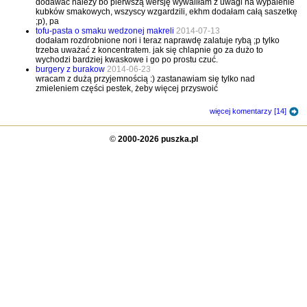
dodawać nalezy bo pierwszą wersję wywaliłam z uwagi na wypalenie
kubków smakowych, wszyscy wzgardzili, ekhm dodałam całą saszetkę
;p), pa
tofu-pasta o smaku wedzonej makreli
2014-07-13
dodałam rozdrobnione nori i teraz naprawdę zalatuje rybą ;p tylko
trzeba uważać z koncentratem. jak się chlapnie go za dużo to
wychodzi bardziej kwaskowe i go po prostu czuć.
burgery z burakow
2014-06-23
wracam z dużą przyjemnością :) zastanawiam się tylko nad
zmieleniem części pestek, żeby więcej przyswoić
więcej komentarzy [14]
©
2000-2026 puszka.pl