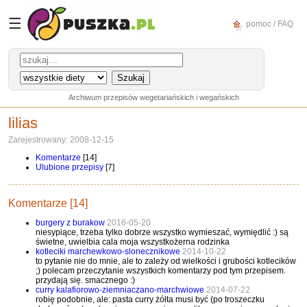
☰
pomoc / FAQ
Archiwum przepisów wegetariańskich i wegańskich
lilias
Zarejestrowany: 2008-12-15
Komentarze
[14]
Ulubione przepisy
[7]
Komentarze [14]
burgery z burakow
2016-05-20
niesypiące, trzeba tylko dobrze wszystko wymieszać, wymiędlić :) są
świetne, uwielbia cala moja wszystkożerna rodzinka
kotleciki marchewkowo-slonecznikowe
2014-10-22
to pytanie nie do mnie, ale to zależy od wielkości i grubości kotlecików
;) polecam przeczytanie wszystkich komentarzy pod tym przepisem.
przydają się. smacznego :)
curry kalafiorowo-ziemniaczano-marchwiowe
2014-07-22
robię podobnie, ale: pasta curry żółta musi być (po troszeczku