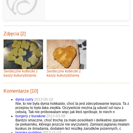
Zdjęcia [2]
Serdeczne kotleciki z
Serdeczne kotleciki z
kaszy kukurydzianej
kaszy kukurydzianej
Komentarze [10]
dynia curry
2013-05-10
Nie, to nie była dynia hokkaido, choć ta jest zdecydowanie lepsza. Ta z
przepisu to była taka zwykła. Oczywiście można ją udusić od razu z
cebulą. Tak nie próbowałam więc jak ktoś spróbuje, to niech n
burgery z burakow
2013-03-08
Bardzo smaczne, choć trochę za mało posoliłam i delikatnie zjarałam
(w piekarniku, którego jeszcze nie wyczułam). Zamiast jaglanej miałam
kuskus ze śniadania, dodałam też resztkę zarodków pszennych, c
tapioka pudding
2012-11-13