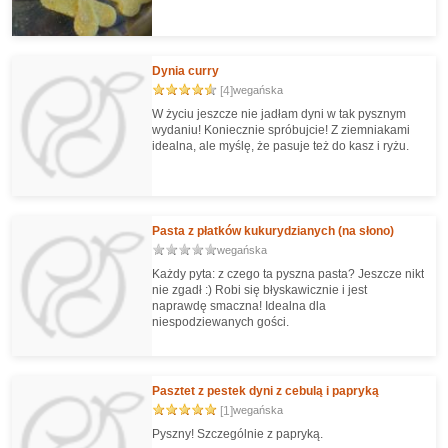
Dynia curry
[4]
wegańska
W życiu jeszcze nie jadłam dyni w tak pysznym
wydaniu! Koniecznie spróbujcie! Z ziemniakami
idealna, ale myślę, że pasuje też do kasz i ryżu.
Pasta z płatków kukurydzianych (na słono)
wegańska
Każdy pyta: z czego ta pyszna pasta? Jeszcze nikt
nie zgadł :) Robi się błyskawicznie i jest
naprawdę smaczna! Idealna dla
niespodziewanych gości.
Pasztet z pestek dyni z cebulą i papryką
[1]
wegańska
Pyszny! Szczególnie z papryką.