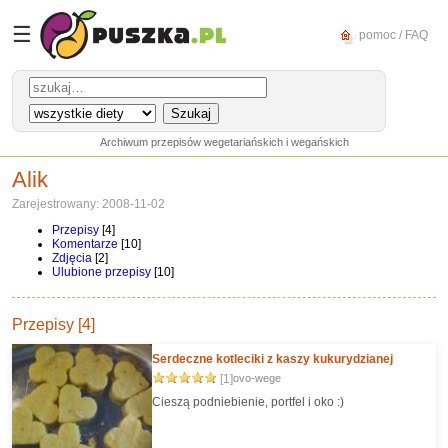
☰
pomoc / FAQ
Archiwum przepisów wegetariańskich i wegańskich
Alik
Zarejestrowany: 2008-11-02
Przepisy
[4]
Komentarze
[10]
Zdjęcia
[2]
Ulubione przepisy
[10]
Przepisy [4]
Serdeczne kotleciki z kaszy kukurydzianej
[1]
ovo-wege
Cieszą podniebienie, portfel i oko :)