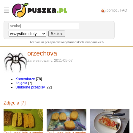
☰
pomoc / FAQ
Archiwum przepisów wegetariańskich i wegańskich
orzechova
Zarejestrowany: 2011-05-07
Komentarze
[78]
Zdjęcia
[7]
Ulubione przepisy
[22]
Zdjęcia [7]