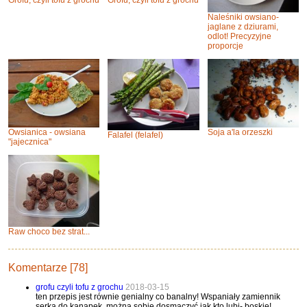
Grofu, czyli tofu z grochu
Grofu, czyli tofu z grochu
Naleśniki owsiano-
jaglane z dziurami,
odlot! Precyzyjne
proporcje
Owsianica - owsiana
Soja a'la orzeszki
Falafel (felafel)
"jajecznica"
Raw choco bez strat...
Komentarze [78]
grofu czyli tofu z grochu
2018-03-15
ten przepis jest równie genialny co banalny! Wspaniały zamiennik
serka do kanapek, można sobie dosmaczyć jak kto lubi- boskie!