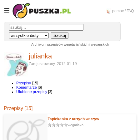
☰
pomoc / FAQ
Archiwum przepisów wegetariańskich i wegańskich
julianka
Zarejestrowany: 2012-01-19
Przepisy
[15]
Komentarze
[6]
Ulubione przepisy
[3]
Przepisy [15]
Zapiekanka z tartych warzyw
wegańska