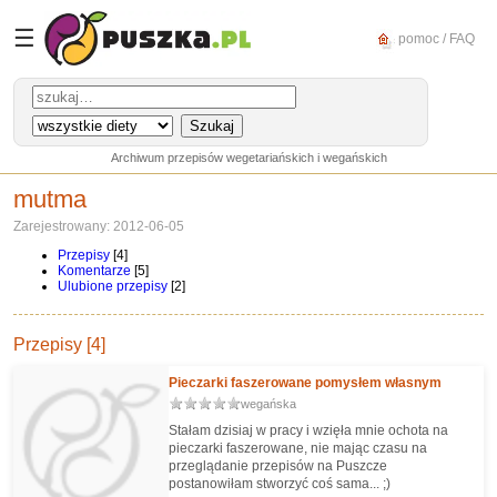
☰
pomoc / FAQ
Archiwum przepisów wegetariańskich i wegańskich
mutma
Zarejestrowany: 2012-06-05
Przepisy
[4]
Komentarze
[5]
Ulubione przepisy
[2]
Przepisy [4]
Pieczarki faszerowane pomysłem własnym
wegańska
Stałam dzisiaj w pracy i wzięła mnie ochota na
pieczarki faszerowane, nie mając czasu na
przeglądanie przepisów na Puszcze
postanowiłam stworzyć coś sama... ;)