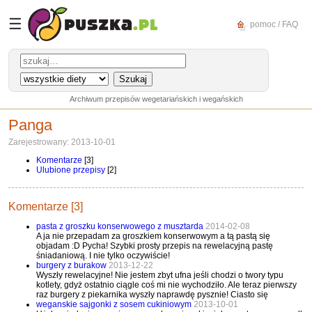
☰
pomoc / FAQ
Archiwum przepisów wegetariańskich i wegańskich
Panga
Zarejestrowany: 2013-10-01
Komentarze
[3]
Ulubione przepisy
[2]
Komentarze [3]
pasta z groszku konserwowego z musztarda
2014-02-08
A ja nie przepadam za groszkiem konserwowym a tą pastą się
objadam :D Pycha! Szybki prosty przepis na rewelacyjną pastę
śniadaniową. I nie tylko oczywiście!
burgery z burakow
2013-12-22
Wyszły rewelacyjne! Nie jestem zbyt ufna jeśli chodzi o twory typu
kotlety, gdyż ostatnio ciągle coś mi nie wychodziło. Ale teraz pierwszy
raz burgery z piekarnika wyszły naprawdę pysznie! Ciasto się
weganskie sajgonki z sosem cukiniowym
2013-10-01