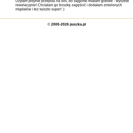
Użyłam jedynie przepisu na sos, bo sajgonki miałam gotowe - wyszedł
rewelacyjnie! Chciałam go troszkę zagęścić i dodałam zmielonych
migdałów i też wyszło super! :)
©
2000-2026 puszka.pl