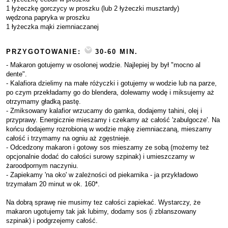
1 łyżeczkę gorczycy w proszku (lub 2 łyżeczki musztardy)
wędzona papryka w proszku
1 łyżeczka mąki ziemniaczanej
PRZYGOTOWANIE:
30-60 MIN.
- Makaron gotujemy w osolonej wodzie. Najlepiej by był "mocno al
dente".
- Kalafiora dzielimy na małe różyczki i gotujemy w wodzie lub na parze,
po czym przekładamy go do blendera, dolewamy wodę i miksujemy aż
otrzymamy gładką pastę.
- Zmiksowany kalafior wrzucamy do garnka, dodajemy tahini, olej i
przyprawy. Energicznie mieszamy i czekamy aż całość 'zabulgocze'. Na
końcu dodajemy rozrobioną w wodzie mąkę ziemniaczaną, mieszamy
całość i trzymamy na ogniu aż zgęstnieje.
- Odcedzony makaron i gotowy sos mieszamy ze sobą (możemy też
opcjonalnie dodać do całości surowy szpinak) i umieszczamy w
żaroodpornym naczyniu.
- Zapiekamy 'na oko' w zależności od piekarnika - ja przykładowo
trzymałam 20 minut w ok. 160*.
Na dobrą sprawę nie musimy tez całości zapiekać. Wystarczy, że
makaron ugotujemy tak jak lubimy, dodamy sos (i zblanszowany
szpinak) i podgrzejemy całość.