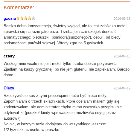
Komentarze:
gzozia
2014-03-18
Bardzo dobra konsystencja, świetny wygląd, ale to jest zabójczo mdłe i
sprawdzi się na razie jako baza. Trzeba jeszcze czegoś dorzucić
aromatycznego; pietruszki, pomidora(suszonego?), cebuli, od biedy
podsmażonej parówki sojowej. Wtedy zgra na 5 gwiazdek
cztery
2014-04-10
Według mnie wcale nie jest mdłe, tylko trzeba dobrze przyprawić.
Zjadłam na kaszy gryczanej, bo nie jem glutenu, nie zapiekałam. Bardzo
dobre.
Olexy
2014-04-19
Rzeczywiście sos z tymi proporcjami może być nieco mdły.
Zapomniałam o trzech składnikach, które dosłałam mailem gdy się
zorientowałam, ale administrator chyba mimo wszystko przepisu nie
edytował.:< (puszko! kiedy wprowadzicie możliwość edycji przez
autorów?)
No nic, w każdym razie dodajemy do wszystkiego jeszcze:
1/2 łyżeczki czosnku w proszku