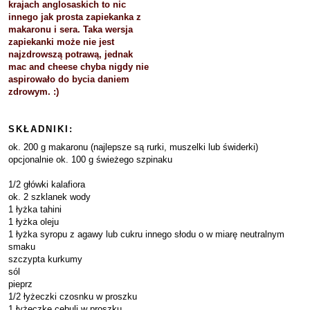
krajach anglosaskich to nic
innego jak prosta zapiekanka z
makaronu i sera. Taka wersja
zapiekanki może nie jest
najzdrowszą potrawą, jednak
mac and cheese chyba nigdy nie
aspirowało do bycia daniem
zdrowym. :)
SKŁADNIKI:
ok. 200 g makaronu (najlepsze są rurki, muszelki lub świderki)
opcjonalnie ok. 100 g świeżego szpinaku
1/2 główki kalafiora
ok. 2 szklanek wody
1 łyżka tahini
1 łyżka oleju
1 łyżka syropu z agawy lub cukru innego słodu o w miarę neutralnym
smaku
szczypta kurkumy
sól
pieprz
1/2 łyżeczki czosnku w proszku
1 łyżeczkę cebuli w proszku