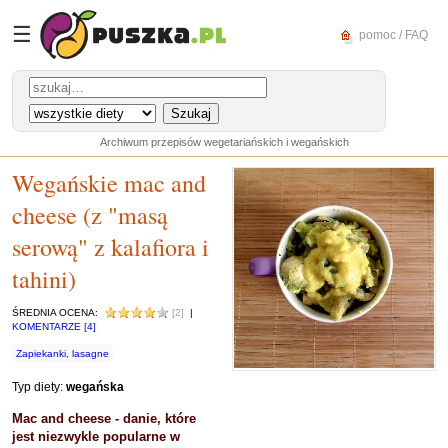
☰
pomoc / FAQ
Archiwum przepisów wegetariańskich i wegańskich
Wegańskie mac and
cheese (z "masą
serową" z kalafiora i
tahini)
ŚREDNIA OCENA:
[2]
|
KOMENTARZE [4]
Zapiekanki, lasagne
Typ diety:
wegańska
Mac and cheese - danie, które
jest niezwykle popularne w