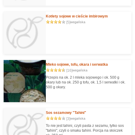
Kotlety sojowe w cieście imbirowym
[5]
wegańska
Mleko sojowe, tofu, okara i serwatka
[16]
wegańska
Przepis na ok. 2 l mleka sojowego i ok. 500 g
okary lub na ok. 250 g tofu, ok. 1,5 l serwatki i ok.
500 g okary.
Sos sezamowy "Tahini"
[3]
wegańska
To nie jest tahini, czyli pasta z sezamu, tylko sos
"tahini", czyli o smaku tahini. Porcja na słoiczek