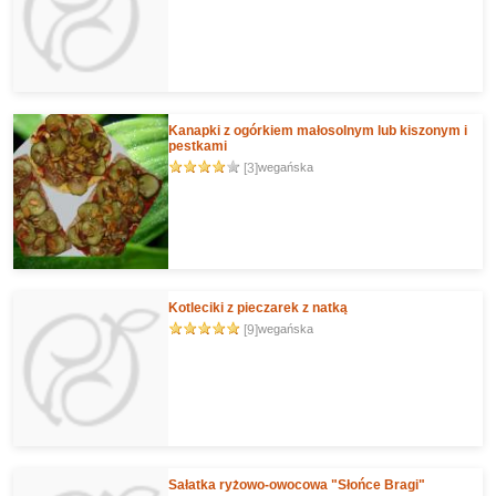
Kanapki z ogórkiem małosolnym lub kiszonym i
pestkami
[3]
wegańska
Kotleciki z pieczarek z natką
[9]
wegańska
Sałatka ryżowo-owocowa "Słońce Bragi"