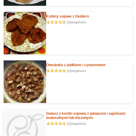
Kotlety sojowe z Geldern
[6]
wegańska
Owsianka z jabłkiem i cynamonem
[4]
wegańska
Gulasz z kostki sojowej z jałowcem i ogórkami
małosolnymi lub kiszonymi
[4]
wegańska