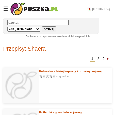
☰
pomoc / FAQ
Archiwum przepisów wegetariańskich i wegańskich
Przepisy:
Shaera
1
2
3
Potrawka z białej kapusty i proteiny sojowej
wegańska
Kotleciki z granulatu sojowego