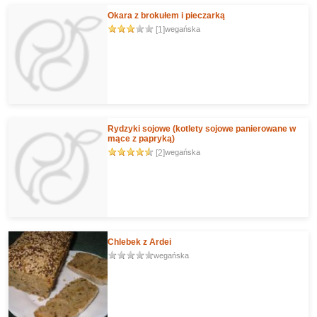
Okara z brokułem i pieczarką
[1]
wegańska
Rydzyki sojowe (kotlety sojowe panierowane w
mące z papryką)
[2]
wegańska
Chlebek z Ardei
wegańska