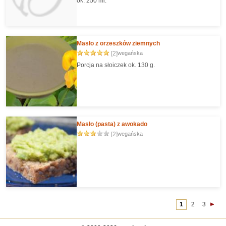
ok. 250 ml.
Masło z orzeszków ziemnych
[2]
wegańska
Porcja na słoiczek ok. 130 g.
Masło (pasta) z awokado
[2]
wegańska
1
2
3