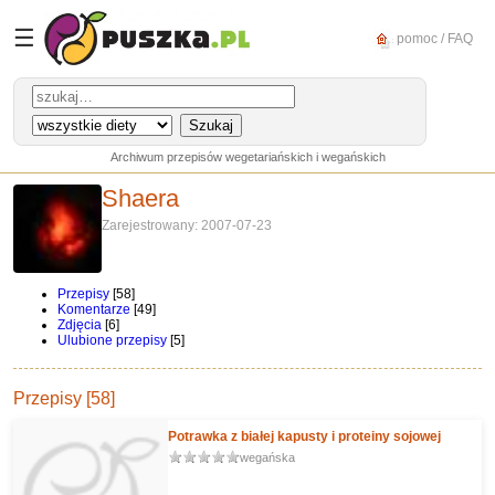
☰
pomoc / FAQ
Archiwum przepisów wegetariańskich i wegańskich
Shaera
Zarejestrowany: 2007-07-23
Przepisy
[58]
Komentarze
[49]
Zdjęcia
[6]
Ulubione przepisy
[5]
Przepisy [58]
Potrawka z białej kapusty i proteiny sojowej
wegańska