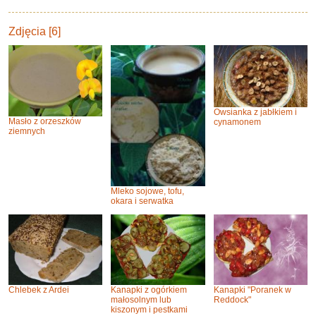
Zdjęcia [6]
Owsianka z jabłkiem i
Masło z orzeszków
cynamonem
ziemnych
Mleko sojowe, tofu,
okara i serwatka
Chlebek z Ardei
Kanapki z ogórkiem
Kanapki "Poranek w
małosolnym lub
Reddock"
kiszonym i pestkami