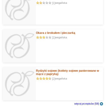
[1]
wegańska
Okara z brokułem i pieczarką
[1]
wegańska
Rydzyki sojowe (kotlety sojowe panierowane w
mące z papryką)
[2]
wegańska
więcej przepisów [58]