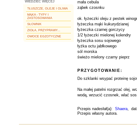
WIEDZIEĆ WIĘCEJ
mała cebula
ząbek czosnku
TŁUSZCZE, OLEJE I OLIWA
MĄKA - TYPY I
ZASTOSOWANIA
ok. łyżeczki oleju z pestek winog
łyżeczka mąki kukurydzianej
SŁOWNIK
łyżeczka czarnej gorczycy
ZIOŁA, PRZYPRAWY...
1/2 łyżeczki mielonej kolendry
OWOCE EGZOTYCZNE
łyżeczka sosu sojowego
łyżka octu jabłkowego
sól morska
świeżo mielony czarny pieprz
PRZYGOTOWANIE:
Do szklanki wsypać proteinę sojo
Na małej patelni rozgrzać olej, 
wodą, wrzucić czosnek, wlać sos 
Przepis nadesłał(a):
Shaera
, dat
Przepis własny autora.