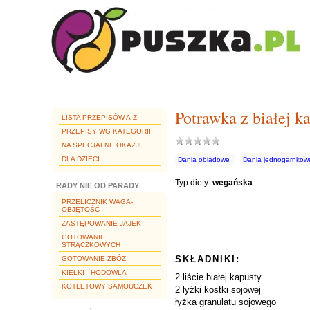
Potrawka z białej ka
LISTA PRZEPISÓW A-Z
PRZEPISY WG KATEGORII
NA SPECJALNE OKAZJE
DLA DZIECI
Dania obiadowe
Dania jednogarnkow
Typ diety:
wegańska
RADY NIE OD PARADY
PRZELICZNIK WAGA-
OBJĘTOŚĆ
ZASTĘPOWANIE JAJEK
GOTOWANIE
STRĄCZKOWYCH
SKŁADNIKI:
GOTOWANIE ZBÓŻ
KIEŁKI - HODOWLA
2 liście białej kapusty
KOTLETOWY SAMOUCZEK
2 łyżki kostki sojowej
łyżka granulatu sojowego