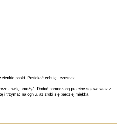
w cienkie paski. Posiekać cebulę i czosnek.
jeszcze chwilę smażyć. Dodać namoczoną proteinę sojową wraz z
 i trzymać na ogniu, aż zrobi się bardziej miękka.