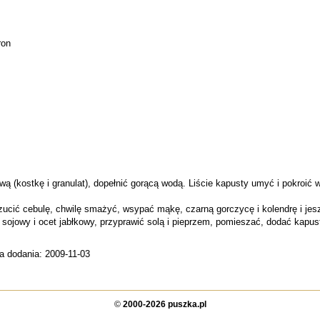
ron
wą (kostkę i granulat), dopełnić gorącą wodą. Liście kapusty umyć i pokroić 
wrzucić cebulę, chwilę smażyć, wsypać mąkę, czarną gorczycę i kolendrę i 
sojowy i ocet jabłkowy, przyprawić solą i pieprzem, pomieszać, dodać kapustę
a dodania: 2009-11-03
©
2000-2026 puszka.pl