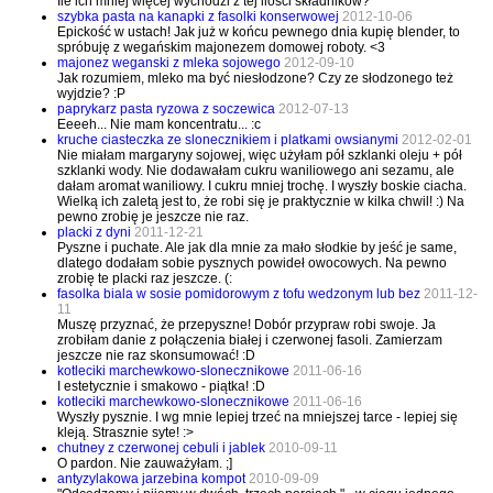
Ile ich mniej więcej wychodzi z tej ilości składników?
szybka pasta na kanapki z fasolki konserwowej
2012-10-06
Epickość w ustach! Jak już w końcu pewnego dnia kupię blender, to
spróbuję z wegańskim majonezem domowej roboty. <3
majonez weganski z mleka sojowego
2012-09-10
Jak rozumiem, mleko ma być niesłodzone? Czy ze słodzonego też
wyjdzie? :P
paprykarz pasta ryzowa z soczewica
2012-07-13
Eeeeh... Nie mam koncentratu... :c
kruche ciasteczka ze slonecznikiem i platkami owsianymi
2012-02-01
Nie miałam margaryny sojowej, więc użyłam pół szklanki oleju + pół
szklanki wody. Nie dodawałam cukru waniliowego ani sezamu, ale
dałam aromat waniliowy. I cukru mniej trochę. I wyszły boskie ciacha.
Wielką ich zaletą jest to, że robi się je praktycznie w kilka chwil! :) Na
pewno zrobię je jeszcze nie raz.
placki z dyni
2011-12-21
Pyszne i puchate. Ale jak dla mnie za mało słodkie by jeść je same,
dlatego dodałam sobie pysznych powideł owocowych. Na pewno
zrobię te placki raz jeszcze. (:
fasolka biala w sosie pomidorowym z tofu wedzonym lub bez
2011-12-
11
Muszę przyznać, że przepyszne! Dobór przypraw robi swoje. Ja
zrobiłam danie z połączenia białej i czerwonej fasoli. Zamierzam
jeszcze nie raz skonsumować! :D
kotleciki marchewkowo-slonecznikowe
2011-06-16
I estetycznie i smakowo - piątka! :D
kotleciki marchewkowo-slonecznikowe
2011-06-16
Wyszły pysznie. I wg mnie lepiej trzeć na mniejszej tarce - lepiej się
kleją. Strasznie syte! :>
chutney z czerwonej cebuli i jablek
2010-09-11
O pardon. Nie zauważyłam. ;]
antyzylakowa jarzebina kompot
2010-09-09