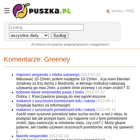
☰
pomoc / FAQ
Archiwum przepisów wegetariańskich i wegańskich
Komentarze:
Greeney
majonez weganski z mleka sojowego
2013-07-22
Miksować 10-15min, potem następne 10-15min... A ja mam blender
żyrafowy za trzy dychy z Biedronki, w którego instrukcji nakazują
używania go max 2min, a potem 4min przerwy. I co mam zrobić? :D
bobowe danie smarowidlo pasta z bobu
2013-07-22
Dobra. (: Rzeczywiście pasują do niej ogórki kiszone.
makaron z suszonymi pomidorami tofu i rukola
2013-05-17
Dziękuję bardzo za informację!(:
makaron z suszonymi pomidorami tofu i rukola
2013-05-14
A jeśli mam suszone pomidory takie suche-suche, a nie z oleju, to
podążać tak jak przepis każe, czy najpierw coś z tymi pomidorami
zrobić, typu namoczyć w odrobinie oleju, czy coś? (: Może głupie
pytanie, ale rzadko używam suszonych pomidorów, wolę się upewnić.
(:
faworki weganskie
2013-02-03