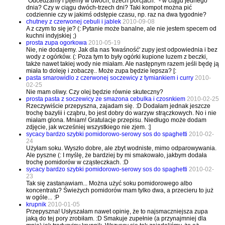
"Odcedzamy i pijemy w dwóch, trzech porcjach." - w ciągu jednego
dnia? Czy w ciągu dwóch-trzech dni? Taki kompot można pić
codziennie czy w jakimś odstępie czasu, np. raz na dwa tygodnie?
chutney z czerwonej cebuli i jablek
2010-09-08
A z czym to się je? (: Pytanie może banalne, ale nie jestem specem od
kuchni indyjskiej ;)
prosta zupa ogorkowa
2010-05-19
Nie, nie dodajemy. Jak dla nas 'kwaśność' zupy jest odpowiednia i bez
wody z ogórków. (: Poza tym to były ogórki kupione luzem z beczki,
także nawet takiej wody nie miałam. Ale następnym razem jeśli będę ją
miała to doleję i zobaczę.. Może zupa będzie lepsza? [:
pasta smarowidlo z czerwonej soczewicy z tymiankiem i curry
2010-
02-25
Nie mam oliwy. Czy olej będzie równie skuteczny?
prosta pasta z soczewicy ze smazona cebulka i czosnkiem
2010-02-25
Rzeczywiście przepyszna, zajadam się. :D Dodałam jednak jeszcze
trochę bazylii i cząbru, bo jest dobry do warzyw strączkowych. No i nie
miałam glona. Mniam! Gratulacje przepisu. Niedługo może dodam
zdjęcie, jak wcześniej wszystkiego nie zjem. :]
sycacy bardzo szybki pomidorowo-serowy sos do spaghetti
2010-02-
24
Użyłam soku. Wyszło dobre, ale zbyt wodniste, mimo odparowywania.
Ale pyszne (: I myślę, że bardziej by mi smakowało, jakbym dodała
trochę pomidorów w cząsteczkach. :D
sycacy bardzo szybki pomidorowo-serowy sos do spaghetti
2010-02-
23
Tak się zastanawiam... Można użyć soku pomidorowego albo
koncentratu? Świeżych pomidorów mam tylko dwa, a przecieru to już
w ogóle... :P
krupnik
2010-01-05
Przepyszna! Usłyszałam nawet opinię, że to najsmaczniejsza zupa
jaką do tej pory zrobiłam. :D Smakuje zupełnie (a przynajmniej dla