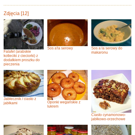
Zdjęcia [12]
Sos a'la serowy
Sos a la serowy do
Falafel (arabskie
makaronu
kotleciki z cieciorki) z
dodatkiem proszku do
pieczenia
Jabłecznik / ciasto z
Oponki wegańskie z
jabłkami
lukrem
Ciasto cynamonowo-
jabłkowo-orzechowe