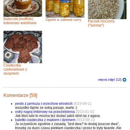
Babeczki (muffinki)
Ogórki w zalewie curry
Pęczak moczony
kokosowo-waniliowe
("surowy")
Ciasteczka
czekoladowe z
sezamem
więcej zdjęć [12]
Komentarze [59]
pesto z jarmuzu i orzechow wloskich
2015-09-11
wszystko fajnie ze sobą pasuje, warto :)
ostry napoj imbirowy na przeziebienia
2015-01-02
Jak ktoś lubi to można też dodać jakiś słód np z agavy.
baletki-ciasteczka z makiem i dzemem
2013-08-13
Ja oczywiście zgodnie z zasadą: "jest dwa? to dodaj jeszcze dwa",
troszkę za dużo czasu piekłam ciasteczka i przez to były twarde. Ale