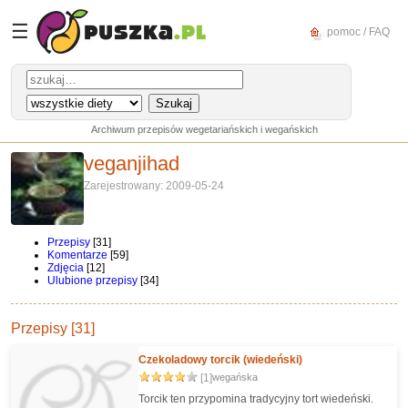
☰
pomoc / FAQ
Archiwum przepisów wegetariańskich i wegańskich
veganjihad
Zarejestrowany: 2009-05-24
Przepisy
[31]
Komentarze
[59]
Zdjęcia
[12]
Ulubione przepisy
[34]
Przepisy [31]
Czekoladowy torcik (wiedeński)
[1]
wegańska
Torcik ten przypomina tradycyjny tort wiedeński.