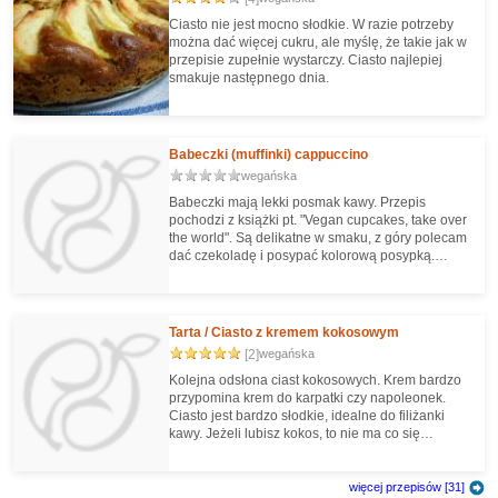
Ciasto nie jest mocno słodkie. W razie potrzeby
można dać więcej cukru, ale myślę, że takie jak w
przepisie zupełnie wystarczy. Ciasto najlepiej
smakuje następnego dnia.
Babeczki (muffinki) cappuccino
wegańska
Babeczki mają lekki posmak kawy. Przepis
pochodzi z książki pt. "Vegan cupcakes, take over
the world". Są delikatne w smaku, z góry polecam
dać czekoladę i posypać kolorową posypką.
Ładnie wyglądają i dobrze smakują :)
Tarta / Ciasto z kremem kokosowym
[2]
wegańska
Kolejna odsłona ciast kokosowych. Krem bardzo
przypomina krem do karpatki czy napoleonek.
Ciasto jest bardzo słodkie, idealne do filiżanki
kawy. Jeżeli lubisz kokos, to nie ma co się
zastanawiać :)
więcej przepisów [31]