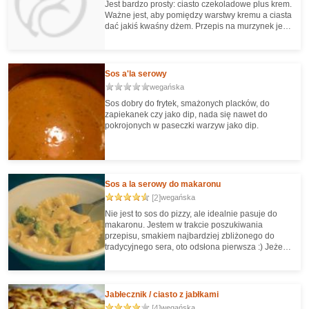
Jest bardzo prosty: ciasto czekoladowe plus krem.
Ważne jest, aby pomiędzy warstwy kremu a ciasta
dać jakiś kwaśny dżem. Przepis na murzynek jest
według moich proporcji. Ciasto raczej z tych
"ciężkich", ale to fajnie - zje się kawałek do kawy i
jest się słodko najedzonym :) Mało a dobrze.
Sos a'la serowy
wegańska
Sos dobry do frytek, smażonych placków, do
zapiekanek czy jako dip, nada się nawet do
pokrojonych w paseczki warzyw jako dip.
Sos a la serowy do makaronu
[2]
wegańska
Nie jest to sos do pizzy, ale idealnie pasuje do
makaronu. Jestem w trakcie poszukiwania
przepisu, smakiem najbardziej zbliżonego do
tradycyjnego sera, oto odsłona pierwsza :) Jeżeli
nie szukacie smaku "sera", to po prostu
potraktujcie to jako sos.
Jabłecznik / ciasto z jabłkami
[4]
wegańska