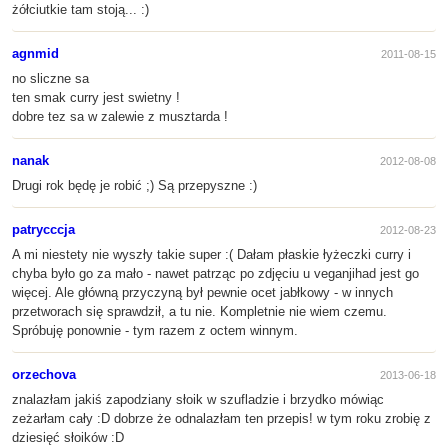
żółciutkie tam stoją... :)
agnmid
2011-08-15
no sliczne sa
ten smak curry jest swietny !
dobre tez sa w zalewie z musztarda !
nanak
2012-08-08
Drugi rok będę je robić ;) Są przepyszne :)
patrycccja
2012-08-23
A mi niestety nie wyszły takie super :( Dałam płaskie łyżeczki curry i
chyba było go za mało - nawet patrząc po zdjęciu u veganjihad jest go
więcej. Ale główną przyczyną był pewnie ocet jabłkowy - w innych
przetworach się sprawdził, a tu nie. Kompletnie nie wiem czemu.
Spróbuję ponownie - tym razem z octem winnym.
orzechova
2013-06-18
znalazłam jakiś zapodziany słoik w szufladzie i brzydko mówiąc
zeżarłam cały :D dobrze że odnalazłam ten przepis! w tym roku zrobię z
dziesięć słoików :D