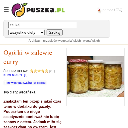
☰
pomoc / FAQ
Archiwum przepisów wegetariańskich i wegańskich
Ogórki w zalewie
curry
ŚREDNIA OCENA:
[2]
|
KOMENTARZE [8]
Przetwory na kwaśno (z octem)
Typ diety:
wegańska
Znalazłam ten przepis jakiś czas
temu w dodatku do gazety.
Podeszłam do niego
sceptycznie ponieważ nie lubię
zapraw z octem. Jednak miło się
zaskoczyłam bo owszem, jest