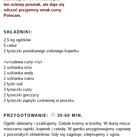
ten octowy posmak, ale daje się
odczuć przyjemny smak curry.
Polecam.
SKŁADNIKI:
2,5 kg ogórków
5 cebul
2 łyżeczki posiekanego zielonego koperku
<u>zalewa curry:</u>
1 szklanka octu
1 szklanka wody
1 szklanka cukru
2 łyżki soli
3 łyżeczki curry
2 łyżeczki gorczycy
2 łyżeczki papryki czerwonej w proszku
PRZYGOTOWANIE:
30-60 MIN.
Ogórki obieramy i szatkujemy. Cebule kroimy w kostkę. W dużej misce
mieszamy ogórki, koperek i cebulę. W garnku przygotowujemy zaprawę
z pozostałych składników. Gdy się zagotuje, zdejmujemy z ognia.