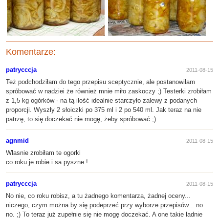
Komentarze:
patrycccja
2011-08-15
Też podchodziłam do tego przepisu sceptycznie, ale postanowiłam
spróbować w nadziei że również mnie miło zaskoczy ;) Testerki zrobiłam
z 1,5 kg ogórków - na tą ilość idealnie starczyło zalewy z podanych
proporcji. Wyszły 2 słoiczki po 375 ml i 2 po 540 ml. Jak teraz na nie
patrzę, to się doczekać nie mogę, żeby spróbować ;)
agnmid
2011-08-15
Własnie zrobiłam te ogorki
co roku je robie i sa pyszne !
patrycccja
2011-08-15
No nie, co roku robisz, a tu żadnego komentarza, żadnej oceny...
niczego, czym można by się podeprzeć przy wyborze przepisów... no
no. ;) To teraz już zupełnie się nie mogę doczekać. A one takie ładnie