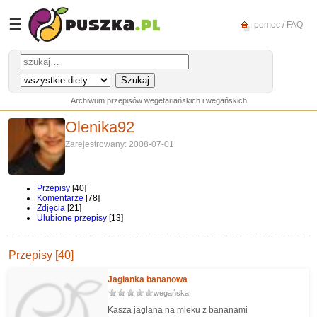
☰
pomoc / FAQ
Archiwum przepisów wegetariańskich i wegańskich
Olenika92
Zarejestrowany: 2008-07-01
Przepisy
[40]
Komentarze
[78]
Zdjęcia
[21]
Ulubione przepisy
[13]
Przepisy [40]
Jaglanka bananowa
wegańska
Kasza jaglana na mleku z bananami