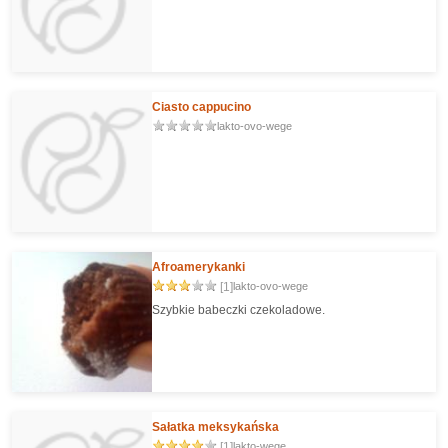
Ciasto cappucino
lakto-ovo-wege
Afroamerykanki
[1]
lakto-ovo-wege
Szybkie babeczki czekoladowe.
Sałatka meksykańska
[1]
lakto-wege