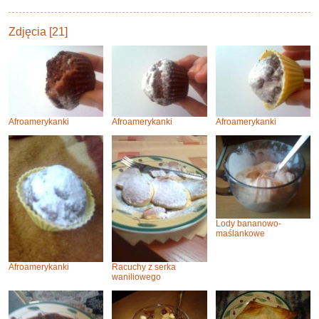
Zdjęcia [21]
Afroamerykanki
Afroamerykanki
Afroamerykanki
Lody bananowo-
maślankowe
Afroamerykanki
Racuchy z serka
waniliowego