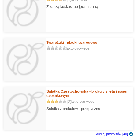
Z kaszą kuskus lub jęczmienną.
Twarożaki - placki twarogowe
lakto-ovo-wege
Sałatka Częstochowska - brokuły z fetą i sosem
czosnkowym
[2]
lakto-ovo-wege
Sałatka z brokułów - przepyszna.
więcej przepisów [40]