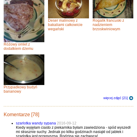
Deser malinowy z
Rogalik francuski z
bakaliami całkowicie
nadzieniem
wegański
brzoskwiniowym
Różowy omlet z
dodatkiem dżemu
Przypadkowy budyń
bananowy
więcej zdjęć [21]
Komentarze [78]
szarlotka wandy sypana
2016-09-12
Kiedy wyjęłam ciasto z piekarnika byłam zawiedziona - spód wyszedł
mi strasznie suchy. Jednak po kilku godzinach nasiąkł od jabłek i
szarlotka jest przepyszna. Rodzina się zachwyca!