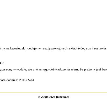
elimy na kawałeczki, dodajemy resztę pokrojonych składników, sos i zostaw
I:
parzony w wodzie, ale z własnego doświadczenia wiem, że prażony jest bardz
data dodania: 2011-05-14
©
2000-2026 puszka.pl