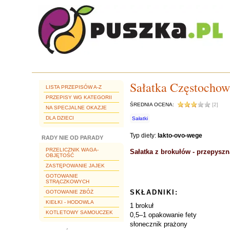
Sałatka Częstochow
LISTA PRZEPISÓW A-Z
PRZEPISY WG KATEGORII
ŚREDNIA OCENA:
[2]
NA SPECJALNE OKAZJE
DLA DZIECI
Sałatki
Typ diety:
lakto-ovo-wege
RADY NIE OD PARADY
PRZELICZNIK WAGA-
Sałatka z brokułów - przepyszn
OBJĘTOŚĆ
ZASTĘPOWANIE JAJEK
GOTOWANIE
STRĄCZKOWYCH
SKŁADNIKI:
GOTOWANIE ZBÓŻ
KIEŁKI - HODOWLA
1 brokuł
KOTLETOWY SAMOUCZEK
0,5–1 opakowanie fety
słonecznik prażony