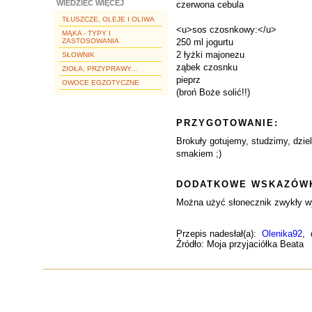
WIEDZIEĆ WIĘCEJ
czerwona cebula
TŁUSZCZE, OLEJE I OLIWA
<u>sos czosnkowy:</u>
MĄKA - TYPY I
ZASTOSOWANIA
250 ml jogurtu
2 łyżki majonezu
SŁOWNIK
ząbek czosnku
ZIOŁA, PRZYPRAWY...
pieprz
OWOCE EGZOTYCZNE
(broń Boże solić!!)
PRZYGOTOWANIE:
Brokuły gotujemy, studzimy, dzi
smakiem ;)
DODATKOWE WSKAZÓWK
Można użyć słonecznik zwykły wy
Przepis nadesłał(a):
Olenika92
, 
Źródło: Moja przyjaciółka Beata