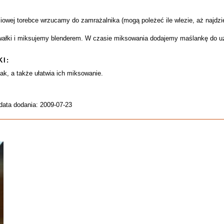
liowej torebce wrzucamy do zamrażalnika (mogą poleżeć ile wlezie, aż najdzie
ałki i miksujemy blenderem. W czasie miksowania dodajemy maślankę do uzy
I:
k, a także ułatwia ich miksowanie.
data dodania: 2009-07-23