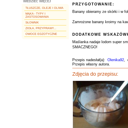
WIEDZIEĆ WIĘCEJ
PRZYGOTOWANIE:
TŁUSZCZE, OLEJE I OLIWA
Banany obieramy ze skórki i w fo
MĄKA - TYPY I
ZASTOSOWANIA
Zamrożone banany kroimy na kaw
SŁOWNIK
ZIOŁA, PRZYPRAWY...
OWOCE EGZOTYCZNE
DODATKOWE WSKAZÓWK
Maślanka nadaje lodom super sma
SMACZNEGO!
Przepis nadesłał(a):
Olenika92
, 
Przepis własny autora.
Zdjęcia do przepisu: