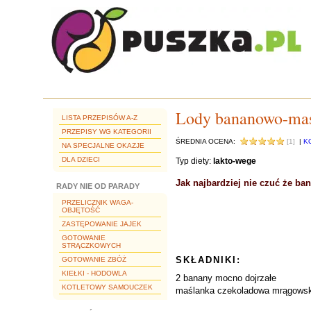
Lody bananowo-ma
LISTA PRZEPISÓW A-Z
PRZEPISY WG KATEGORII
ŚREDNIA OCENA:
[1]
|
K
NA SPECJALNE OKAZJE
DLA DZIECI
Typ diety:
lakto-wege
Jak najbardziej nie czuć że ba
RADY NIE OD PARADY
PRZELICZNIK WAGA-
OBJĘTOŚĆ
ZASTĘPOWANIE JAJEK
GOTOWANIE
STRĄCZKOWYCH
SKŁADNIKI:
GOTOWANIE ZBÓŻ
KIEŁKI - HODOWLA
2 banany mocno dojrzałe
KOTLETOWY SAMOUCZEK
maślanka czekoladowa mrągowska s