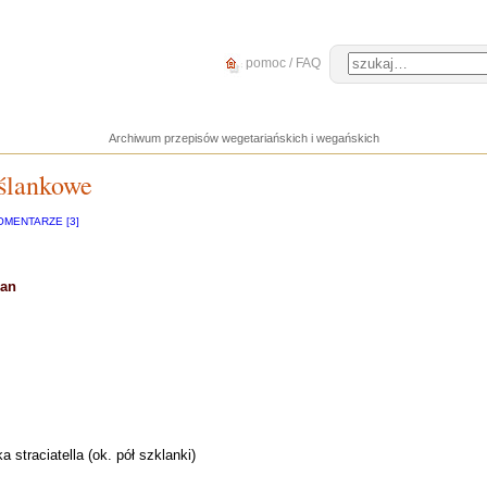
pomoc / FAQ
Archiwum przepisów wegetariańskich i wegańskich
ślankowe
OMENTARZE [3]
nan
traciatella (ok. pół szklanki)