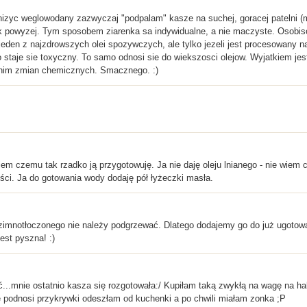
nizyc weglowodany zazwyczaj "podpalam" kasze na suchej, goracej patelni (m
k powyzej. Tym sposobem ziarenka sa indywidualne, a nie maczyste. Osobisc
 to jeden z najzdrowszych olei spozywczych, ale tylko jezeli jest procesowan
 staje sie toxyczny. To samo odnosi sie do wiekszosci olejow. Wyjatkiem je
nim zmian chemicznych. Smacznego. :)
em czemu tak rzadko ją przygotowuję. Ja nie daję oleju lnianego - nie wiem c
ści. Ja do gotowania wody dodaję pół łyżeczki masła.
 zimnotłoczonego nie należy podgrzewać. Dlatego dodajemy go do już ugotowan
est pyszna! :)
ć...mnie ostatnio kasza się rozgotowała:/ Kupiłam taką zwykłą na wagę na hal
e podnosi przykrywki odeszłam od kuchenki a po chwili miałam zonka ;P