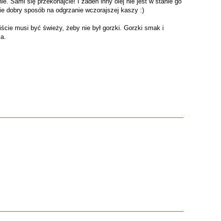
ie. Sami się przekonajcie! I żaden inny olej nie jest w stanie go
nie dobry sposób na odgrzanie wczorajszej kaszy :)
cie musi być świeży, żeby nie był gorzki. Gorzki smak i
ia.