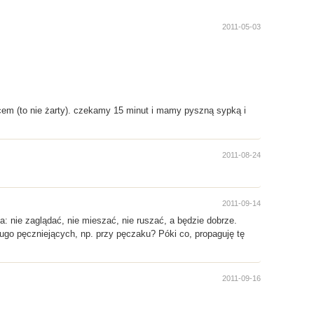
2011-05-03
cem (to nie żarty). czekamy 15 minut i mamy pyszną sypką i
2011-08-24
2011-09-14
a: nie zaglądać, nie mieszać, nie ruszać, a będzie dobrze.
ugo pęczniejących, np. przy pęczaku? Póki co, propaguję tę
2011-09-16