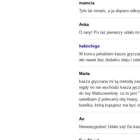
mamcia
Tyle lat minelo, a ja dopiero od
Anka
O rany! Po raz pierwszy udało mi
hebiichigo
W koncu polubilam kasze gryczan
ale nawet bez dodatku oleju i ce
Marta
kasza gryczana mi tą metodą zaw
nigdy mi nie wychodzi kasza jęczm
do Iwy Maliszewskiej: co to jest 
uwielbiam (i polecam) olej lnian
butelka, którą kupujesz ma być z
An
Niewiarygodne! Udało się! Do ka