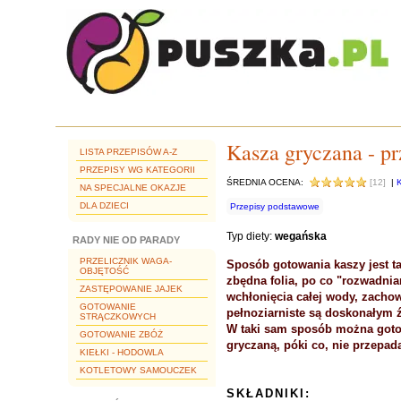
Kasza gryczana - p
LISTA PRZEPISÓW A-Z
PRZEPISY WG KATEGORII
ŚREDNIA OCENA:
[12]
|
NA SPECJALNE OKAZJE
DLA DZIECI
Przepisy podstawowe
Typ diety:
wegańska
RADY NIE OD PARADY
PRZELICZNIK WAGA-
Sposób gotowania kaszy jest ta
OBJĘTOŚĆ
zbędna folia, po co "rozwadni
ZASTĘPOWANIE JAJEK
wchłonięcia całej wody, zachow
GOTOWANIE
pełnoziarniste są doskonałym ź
STRĄCZKOWYCH
W taki sam sposób można gotow
GOTOWANIE ZBÓŻ
gryczaną, póki co, nie przepad
KIEŁKI - HODOWLA
KOTLETOWY SAMOUCZEK
SKŁADNIKI: