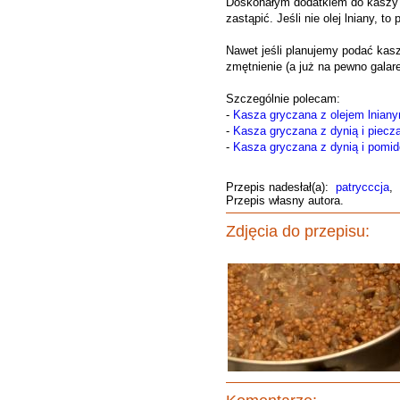
Doskonałym dodatkiem do kaszy jes
zastąpić. Jeśli nie olej lniany, 
Nawet jeśli planujemy podać kasz
zmętnienie (a już na pewno galare
Szczególnie polecam:
-
Kasza gryczana z olejem lniany
-
Kasza gryczana z dynią i piecz
-
Kasza gryczana z dynią i pomid
Przepis nadesłał(a):
patrycccja
,
Przepis własny autora.
Zdjęcia do przepisu: