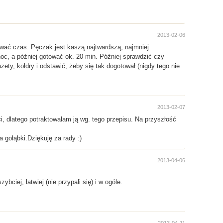
2013-02-06
ować czas. Pęczak jest kaszą najtwardszą, najmniej
noc, a później gotować ok. 20 min. Później sprawdzić czy
y, kołdry i odstawić, żeby się tak dogotował (nigdy tego nie
2013-02-07
i, dlatego potraktowałam ją wg. tego przepisu. Na przyszłość
gołąbki.Dziękuję za rady :)
2013-04-06
ciej, łatwiej (nie przypali się) i w ogóle.
2013-04-11