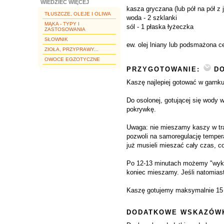
WIEDZIEĆ WIĘCEJ
kasza gryczana (lub pół na pół z
TŁUSZCZE, OLEJE I OLIWA
woda - 2 szklanki
MĄKA - TYPY I
sól - 1 płaska łyżeczka
ZASTOSOWANIA
SŁOWNIK
ew. olej lniany lub podsmażona ce
ZIOŁA, PRZYPRAWY...
OWOCE EGZOTYCZNE
PRZYGOTOWANIE:
DO
Kaszę najlepiej gotować w garn
Do osolonej, gotującej się wody
pokrywkę.
Uwaga: nie mieszamy kaszy w trak
pozwoli na samoregulację tempera
już musieli mieszać cały czas, co
Po 12-13 minutach możemy "wykop
koniec mieszamy. Jeśli natomiast
Kaszę gotujemy maksymalnie 15 
DODATKOWE WSKAZÓWK