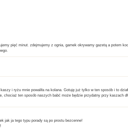
otujemy pięć minut. zdejmujemy z ognia, garnek okrywamy gazetą a potem ko
nego.
aszy i ryżu mnie powaliła na kolana. Gotuję już tylko w ten sposób i to dział
ce, chociaż ten sposób naszych babć może będzie przydatny przy kaszach dł
ek jak ja tego typu porady są po prostu bezcenne!
!