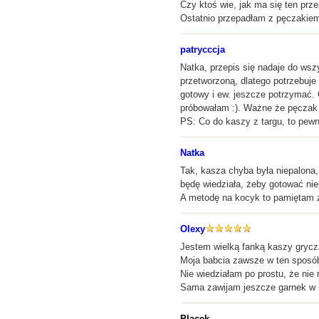
Czy ktoś wie, jak ma się ten prz
Ostatnio przepadłam z pęczakiem.
patrycccja
Natka, przepis się nadaje do wsz
przetworzoną, dlatego potrzebuje 
gotowy i ew. jeszcze potrzymać. 
próbowałam :). Ważne że pęczak 
PS: Co do kaszy z targu, to pewn
Natka
Tak, kasza chyba była niepalona,
będę wiedziała, żeby gotować nie
A metodę na kocyk to pamiętam z
Olexy
Jestem wielką fanką kaszy gryczan
Moja babcia zawsze w ten sposób g
Nie wiedziałam po prostu, że nie
Sama zawijam jeszcze garnek w ko
Placek