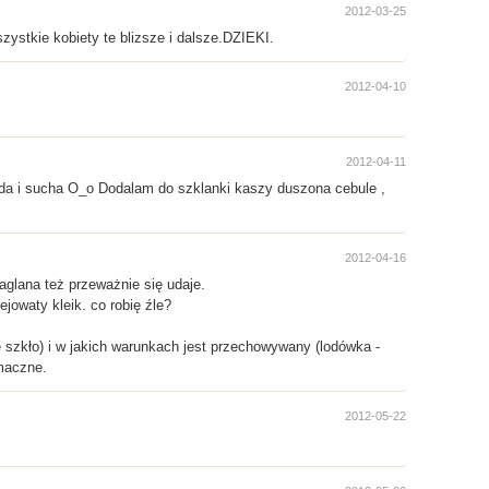
2012-03-25
zystkie kobiety te blizsze i dalsze.DZIEKI.
2012-04-10
2012-04-11
da i sucha O_o Dodalam do szklanki kaszy duszona cebule ,
2012-04-16
glana też przeważnie się udaje.
jowaty kleik. co robię źle?
e szkło) i w jakich warunkach jest przechowywany (lodówka -
smaczne.
2012-05-22