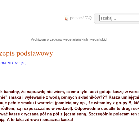
pomoc / FAQ
Archiwum przepisów wegetariańskich i wegańskich
rzepis podstawowy
KOMENTARZE [48]
k banalny, że naprawdę nie wiem, czemu tyle ludzi gotuje kaszę w worec
anie" smaku i wylewanie z wodą cennych składników??? Kasza umiejętn
uje pełnię smaku i wartości (pamiętajmy np., że witaminy z grupy B, kt
ródłem, są rozpuszczalne w wodzie!). Odpowiednie dodatki to drugi sek
ać kaszę gryczaną pół na pół z jęczmienną. Szczególnie polecam ten 
ają. A to taka zdrowa i smaczna kasza!