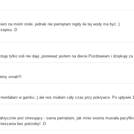
em na moim stole, jednak nie pamiętam nigdy ile tej wody ma być.:)
rzepisu :D
otuję tylko soli nie daję ,ponieważ jestem na diecie.Pozdrawiam i dziękuję za 
etny smak!!!
e merdałam w garnku ;) ale nos miałam cały czas przy pokrywce. Po upływie
ktycznie jest stresujący - sama pamiętam, jak mnie siostra musiała pacyfik
 mieszania bez potrzeby! :D