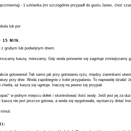
 jęczmienną) - 1 szklanka (mi szczególnie przypadł do gustu Janex, choć cza
bula lub por
 15 MIN.
ku z grubym lub podwójnym dnem.
 wrzucamy kaszę, mieszamy. Gdy woda ponownie się zagotuje zmniejszamy g
cie gotowania! Tak samo jak przy gotowaniu ryżu, między ziarenkami utworzą
tury przy dnie. Woda zapobiegnie z kolei przypalaniu. To naprawdę działa!
 chwila, aż kasza się ugotuje. Inaczej na pewno się przypali.
ać" w jednym miejscu dołek i skontrolować ilość wody. Jeśli jest jej za d
 kasza nie jest jeszcze gotowa, a woda się wygotowała, wystarczy dolać troc
minut.
I: