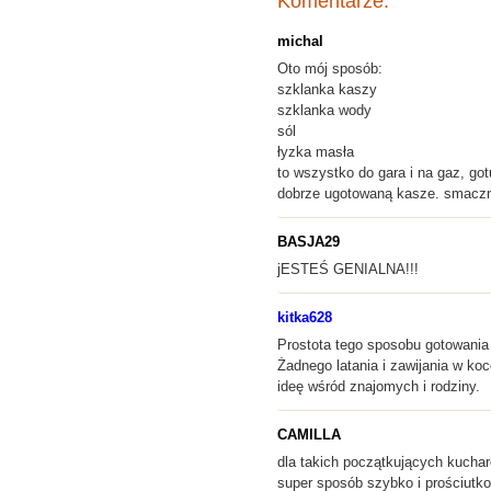
Komentarze:
michal
Oto mój sposób:
szklanka kaszy
szklanka wody
sól
łyzka masła
to wszystko do gara i na gaz, g
dobrze ugotowaną kasze. smacz
BASJA29
jESTEŚ GENIALNA!!!
kitka628
Prostota tego sposobu gotowania k
Żadnego latania i zawijania w ko
ideę wśród znajomych i rodziny.
CAMILLA
dla takich początkujących kuchar
super sposób szybko i prościutko