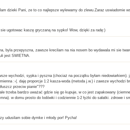
krylam dzieki Pani, ze to co najlepsze wylewamy do zlewu.Zaraz uswiadomie ws
 sie ugotowac kaszę gryczaną na sypko! Wow, dzięki za radę:)
a, byla przepyszna, zawsze krecilam na nia nosem bo wydawala mi sie twar
buli jest SWIETNA.
sze wychodzi, sypka i pyszna (chociaż na początku byłam niedowiarkiem). ja
ienna :-(. daję proporcje 1:2 kasza-woda (metoda j.w.) i zawsze wychodzi bre
"tłuszcz przeciw pianie"???
y, ale trzeba bardzo uważać gdzie się go kupuje, w co jest zapakowany (ciemn
imna). w domu prosto do lodówki i codziennie 1-2 łyżki do sałatki. zdrowe i 
szy udusilam sobie dymke i młody por! Pycha!