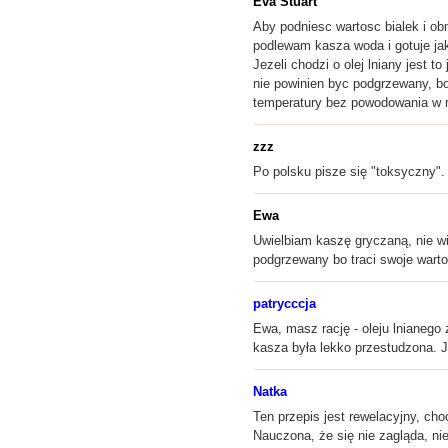
Eva Stuart
Aby podniesc wartosc bialek i ob
podlewam kasza woda i gotuje ja
Jezeli chodzi o olej lniany jest
nie powinien byc podgrzewany, bo
temperatury bez powodowania w 
zzz
Po polsku pisze się "toksyczny".
Ewa
Uwielbiam kaszę gryczaną, nie wi
podgrzewany bo traci swoje warto
patrycccja
Ewa, masz rację - oleju lnianego
kasza była lekko przestudzona. J
Natka
Ten przepis jest rewelacyjny, cho
Nauczona, że się nie zagląda, ni