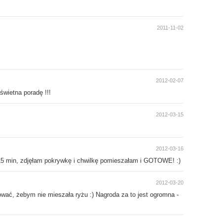
2011-11-02
2012-02-07
świetna poradę !!!
2012-03-15
2012-03-16
 15 min, zdjęłam pokrywkę i chwilkę pomieszałam i GOTOWE! :)
2012-03-20
ować, żebym nie mieszała ryżu :) Nagroda za to jest ogromna -