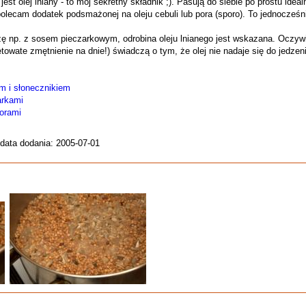
t olej lniany - to mój sekretny składnik ;). Pasują do siebie po prostu idealn
to polecam dodatek podsmażonej na oleju cebuli lub pora (sporo). To jednocześ
ę np. z sosem pieczarkowym, odrobina oleju lnianego jest wskazana. Oczywiś
towate zmętnienie na dnie!) świadczą o tym, że olej nie nadaje się do jedzen
m i słonecznikiem
arkami
orami
 data dodania: 2005-07-01