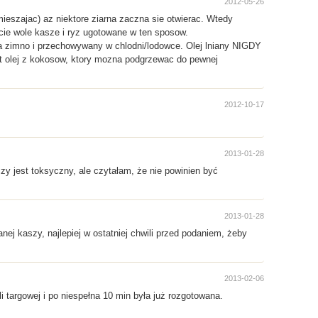
2012-05-26
ieszajac) az niektore ziarna zaczna sie otwierac. Wtedy
ie wole kasze i ryz ugotowane w ten sposow.
y na zimno i przechowywany w chlodni/lodowce. Olej lniany NIGDY
st olej z kokosow, ktory mozna podgrzewac do pewnej
2012-10-17
2013-01-28
zy jest toksyczny, ale czytałam, że nie powinien być
2013-01-28
ej kaszy, najlepiej w ostatniej chwili przed podaniem, żeby
2013-02-06
i targowej i po niespełna 10 min była już rozgotowana.