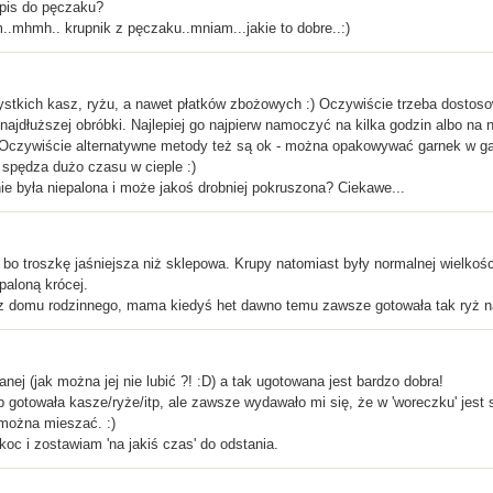
epis do pęczaku?
.mhmh.. krupnik z pęczaku..mniam...jakie to dobre..:)
ystkich kasz, ryżu, a nawet płatków zbożowych :) Oczywiście trzeba dostos
najdłuższej obróbki. Najlepiej go najpierw namoczyć na kilka godzin albo na 
Oczywiście alternatywne metody też są ok - można opakowywać garnek w gazet
spędza dużo czasu w cieple :)
ie była niepalona i może jakoś drobniej pokruszona? Ciekawe...
 bo troszkę jaśniejsza niż sklepowa. Krupy natomiast były normalnej wielkośc
paloną krócej.
 domu rodzinnego, mama kiedyś het dawno temu zawsze gotowała tak ryż na 
ej (jak można jej nie lubić ?! :D) a tak ugotowana jest bardzo dobra!
otowała kasze/ryże/itp, ale zawsze wydawało mi się, że w 'woreczku' jest szyb
 można mieszać. :)
c i zostawiam 'na jakiś czas' do odstania.