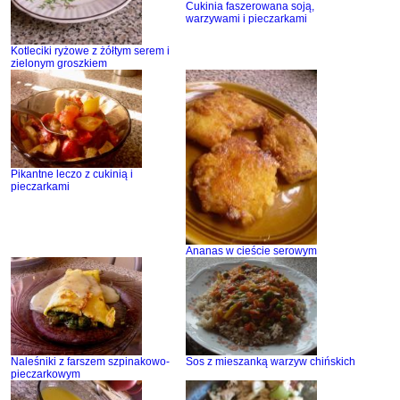
Cukinia faszerowana soją,
warzywami i pieczarkami
Kotleciki ryżowe z żółtym serem i
zielonym groszkiem
Pikantne leczo z cukinią i
pieczarkami
Ananas w cieście serowym
Naleśniki z farszem szpinakowo-
Sos z mieszanką warzyw chińskich
pieczarkowym