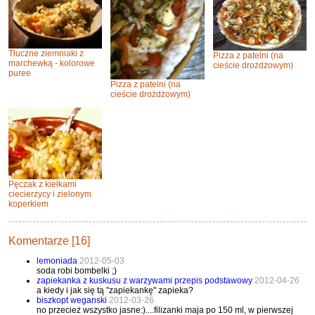
Tłuczne ziemniaki z
Pizza z patelni (na
marchewką - kolorowe
cieście drożdżowym)
puree
Pizza z patelni (na
cieście drożdżowym)
Pęczak z kiełkami
ciecierzycy i zielonym
koperkiem
Komentarze [16]
lemoniada
2012-05-03
soda robi bombelki ;)
zapiekanka z kuskusu z warzywami przepis podstawowy
2012-04-26
a kiedy i jak się tą "zapiekankę" zapieka?
biszkopt weganski
2012-03-26
no przecież wszystko jasne:)....filizanki maja po 150 ml, w pierwszej