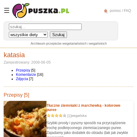
☰
pomoc / FAQ
Archiwum przepisów wegetariańskich i wegańskich
katasia
Zarejestrowany: 2008-06-05
Przepisy
[5]
Komentarze
[16]
Zdjęcia
[7]
Przepisy [5]
Tłuczne ziemniaki z marchewką - kolorowe
puree
[1]
wegańska
Szybki prosty i pyszny sposób na przyrządzenie
trochę podkręconego ziemniaczanego puree.
Zajadamy jako dodatek do obiadu (tak jak zwykle