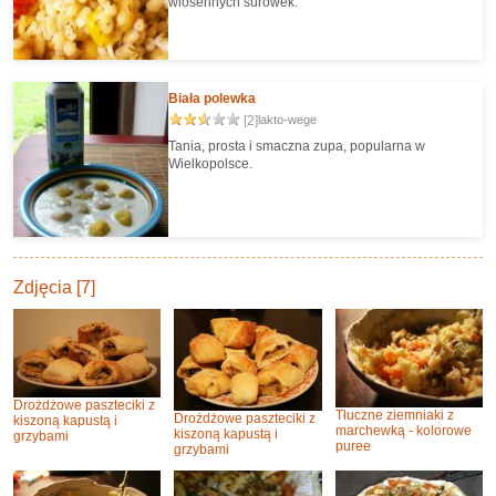
wiosennych surówek.
Biała polewka
[2]
lakto-wege
Tania, prosta i smaczna zupa, popularna w
Wielkopolsce.
Zdjęcia [7]
Drożdżowe paszteciki z
Tłuczne ziemniaki z
Drożdżowe paszteciki z
kiszoną kapustą i
marchewką - kolorowe
kiszoną kapustą i
grzybami
puree
grzybami