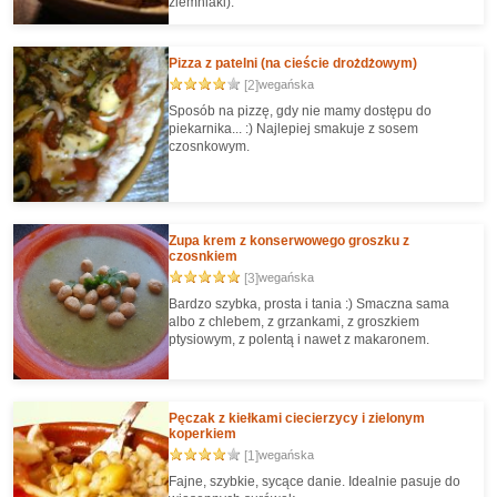
ziemniaki).
Pizza z patelni (na cieście drożdżowym)
[2]
wegańska
Sposób na pizzę, gdy nie mamy dostępu do
piekarnika... :) Najlepiej smakuje z sosem
czosnkowym.
Zupa krem z konserwowego groszku z
czosnkiem
[3]
wegańska
Bardzo szybka, prosta i tania :) Smaczna sama
albo z chlebem, z grzankami, z groszkiem
ptysiowym, z polentą i nawet z makaronem.
Pęczak z kiełkami ciecierzycy i zielonym
koperkiem
[1]
wegańska
Fajne, szybkie, sycące danie. Idealnie pasuje do