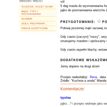
WIEDZIEĆ WIĘCEJ
sól
5 dag masła do wysmarowania for
TŁUSZCZE, OLEJE I OLIWA
jajko do posmarowania wierzchu
MĄKA - TYPY I
ZASTOSOWANIA
SŁOWNIK
PRZYGOTOWANIE:
PO
ZIOŁA, PRZYPRAWY...
Połowę pszennej mąki razowej r
OWOCE EGZOTYCZNE
Gdy ciasto (zaczyn) "ruszy", wsy
smarujemy masłem i oprószamy mą
Gdy ciasto wypełni blachy, wstaw
DODATKOWE WSKAZÓWK
Jemy dopiero na drugi dzień.
Przepis nadesłał(a):
Rena
, data
Źródło: "Kuchnia a uroda" Wanda
Komentarze:
tyyslaa
jajko...? i przepis widnieje jako w