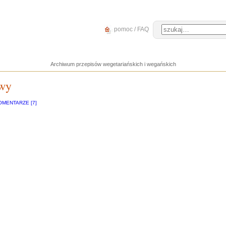
pomoc / FAQ
Archiwum przepisów wegetariańskich i wegańskich
owy
OMENTARZE [7]