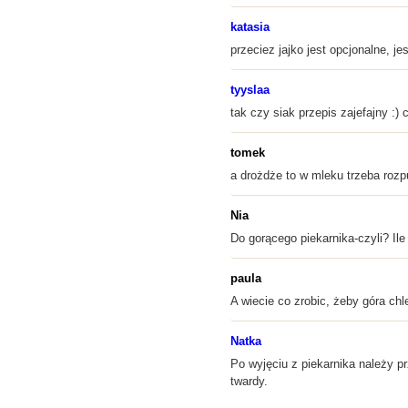
katasia
przeciez jajko jest opcjonalne, 
tyyslaa
tak czy siak przepis zajefajny :) 
tomek
a drożdże to w mleku trzeba rozp
Nia
Do gorącego piekarnika-czyli? Ile
paula
A wiecie co zrobic, żeby góra ch
Natka
Po wyjęciu z piekarnika należy p
twardy.