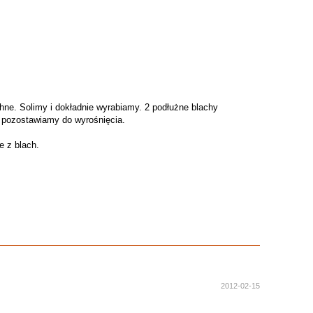
chne. Solimy i dokładnie wyrabiamy. 2 podłużne blachy
 pozostawiamy do wyrośnięcia.
e z blach.
2012-02-15