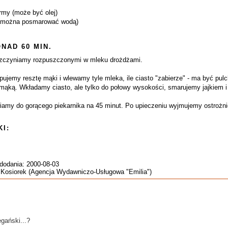
my (może być olej)
 (można posmarować wodą)
NAD 60 MIN.
ozczyniamy rozpuszczonymi w mleku drożdżami.
pujemy resztę mąki i wlewamy tyle mleka, ile ciasto "zabierze" - ma być pul
ką. Wkładamy ciasto, ale tylko do połowy wysokości, smarujemy jajkiem i
iamy do gorącego piekarnika na 45 minut. Po upieczeniu wyjmujemy ostrożni
I:
 dodania: 2000-08-03
 Kosiorek (Agencja Wydawniczo-Usługowa "Emilia")
egański...?