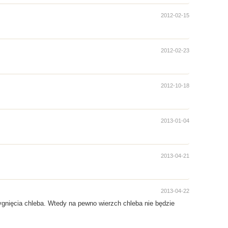
2012-02-15
2012-02-23
2012-10-18
2013-01-04
2013-04-21
2013-04-22
ygnięcia chleba. Wtedy na pewno wierzch chleba nie będzie