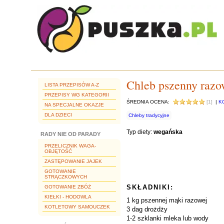
Chleb pszenny raz
LISTA PRZEPISÓW A-Z
PRZEPISY WG KATEGORII
ŚREDNIA OCENA:
[1]
|
K
NA SPECJALNE OKAZJE
DLA DZIECI
Chleby tradycyjne
Typ diety:
wegańska
RADY NIE OD PARADY
PRZELICZNIK WAGA-
OBJĘTOŚĆ
ZASTĘPOWANIE JAJEK
GOTOWANIE
STRĄCZKOWYCH
SKŁADNIKI:
GOTOWANIE ZBÓŻ
KIEŁKI - HODOWLA
1 kg pszennej mąki razowej
KOTLETOWY SAMOUCZEK
3 dag drożdży
1-2 szklanki mleka lub wody