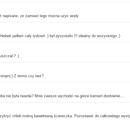
jest napisane, ze zamiast tego mozna uzyc wody
chlebek jadłam cały tydzień :) był pyszniutki !!! idealny do wszyskiego :)
uszczać? :(
 stopni:) Z termo czy bez?
leba nie była twarda? Mnie zawsze wychodzi na górze kamień dosłownie....
rzykryć chleb mokrą bawełnianą ściereczka. Pozostawić do całkowitego wyst