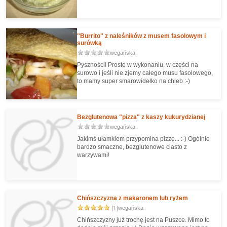
"Burrito" z naleśników z musem fasolowym i
surówką
wegańska
Pyszności! Proste w wykonaniu, w części na
surowo i jeśli nie zjemy całego musu fasolowego,
to mamy super smarowidełko na chleb :-)
Bezglutenowa "pizza" z kaszy kukurydzianej
wegańska
Jakimś ułamkiem przypomina pizzę... :-) Ogólnie
bardzo smaczne, bezglutenowe ciasto z
warzywami!
Chińszczyzna z makaronem lub ryżem
[1]
wegańska
Chińszczyzny już trochę jest na Puszce. Mimo to