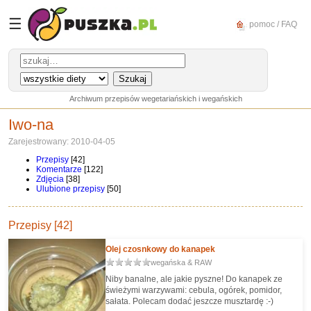
☰
pomoc / FAQ
Archiwum przepisów wegetariańskich i wegańskich
Iwo-na
Zarejestrowany: 2010-04-05
Przepisy
[42]
Komentarze
[122]
Zdjęcia
[38]
Ulubione przepisy
[50]
Przepisy [42]
Olej czosnkowy do kanapek
wegańska & RAW
Niby banalne, ale jakie pyszne! Do kanapek ze
świeżymi warzywami: cebula, ogórek, pomidor,
sałata. Polecam dodać jeszcze musztardę :-)