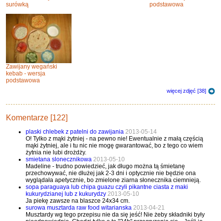
surówką
podstawowa
Zawijany wegański
kebab - wersja
podstawowa
więcej zdjęć [38]
Komentarze [122]
plaski chlebek z patelni do zawijania
2013-05-14
O! Tylko z mąki żytniej - na pewno nie! Ewentualnie z małą częścią
mąki żytniej, ale i tu nic nie mogę gwarantować, bo z tego co wiem
żytnia nie lubi drożdży.
smietana slonecznikowa
2013-05-10
Madeline - trudno powiedzieć, jak długo można tą śmietanę
przechowywać, nie dłużej jak 2-3 dni i optycznie nie będzie ona
wyglądała apetycznie, bo zmielone ziarna słonecznika ciemnieją.
sopa paraguaya lub chipa guazu czyli pikantne ciasta z maki
kukurydzianej lub z kukurydzy
2013-05-10
Ja piekę zawsze na blaszce 24x34 cm.
surowa musztarda raw food witarianska
2013-04-21
Musztardy wg tego przepisu nie da się jeść! Nie żeby składniki były