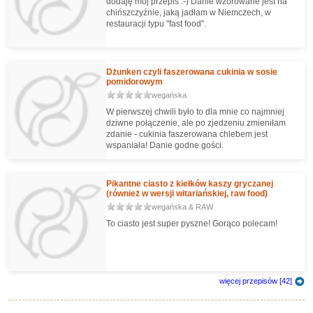
dodaję mój przepis :-) Danie wzorowane jest na
chińszczyźnie, jaką jadłam w Niemczech, w
restauracji typu "fast food".
Dżunken czyli faszerowana cukinia w sosie
pomidorowym
wegańska
W pierwszej chwili było to dla mnie co najmniej
dziwne połączenie, ale po zjedzeniu zmieniłam
zdanie - cukinia faszerowana chlebem jest
wspaniała! Danie godne gości.
Pikantne ciasto z kiełków kaszy gryczanej
(również w wersji witariańskiej, raw food)
wegańska & RAW
To ciasto jest super pyszne! Gorąco polecam!
więcej przepisów [42]