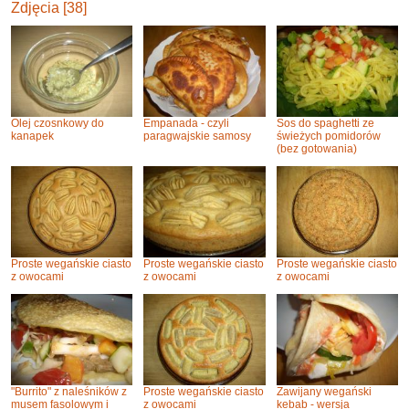
Zdjęcia [38]
Olej czosnkowy do
Empanada - czyli
Sos do spaghetti ze
kanapek
paragwajskie samosy
świeżych pomidorów
(bez gotowania)
Proste wegańskie ciasto
Proste wegańskie ciasto
Proste wegańskie ciasto
z owocami
z owocami
z owocami
"Burrito" z naleśników z
Proste wegańskie ciasto
Zawijany wegański
musem fasolowym i
z owocami
kebab - wersja