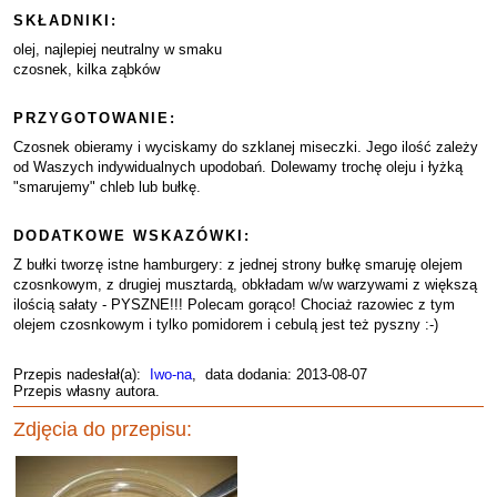
SKŁADNIKI:
olej, najlepiej neutralny w smaku
czosnek, kilka ząbków
PRZYGOTOWANIE:
Czosnek obieramy i wyciskamy do szklanej miseczki. Jego ilość zależy
od Waszych indywidualnych upodobań. Dolewamy trochę oleju i łyżką
"smarujemy" chleb lub bułkę.
DODATKOWE WSKAZÓWKI:
Z bułki tworzę istne hamburgery: z jednej strony bułkę smaruję olejem
czosnkowym, z drugiej musztardą, obkładam w/w warzywami z większą
ilością sałaty - PYSZNE!!! Polecam gorąco! Chociaż razowiec z tym
olejem czosnkowym i tylko pomidorem i cebulą jest też pyszny :-)
Przepis nadesłał(a):
Iwo-na
, data dodania: 2013-08-07
Przepis własny autora.
Zdjęcia do przepisu: