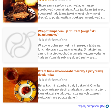
wyobrażenia na temat dobrej pizzy, ale polecam
spróbować. A nuż się pokrywają z moimi ;)
Skoro sama szefowa zachwala, to muszę
spróbować - pomyślałam. A że jabłka mi już nieco
spowszedniały (zimą jakoś więcej ich w mojej
diecie), to postanowiłam poeksperymentować z
innymi owocami. Rezultaty zaskoczyły mnie
bardzo pozytywnie, bo ciasto - mimo paru
istotnych zmian - wyrosło, szybko znika z foremki,
Wrap z tempehem i jarmużem (wegański,
a do tego jest bardzo łatwe.
bezglutenowy)
wegańska
Wrapy to dobry pomysł na imprezę, a także na
lunch do pracy czy na wycieczkę. Smakuje i na
zimno i na ciepło, choć w tym pierwszym wydaniu
'naleśnik' zwykle robi się dosyć suchy, ale
wystarczy chwila w mikrofalówce lub podgrzanie
na patelni z odrobiną wody, by to zmienić.
Dżem truskawkowo-rabarbarowy z przyprawą
do piernika
wegańska
Był w kuchni rabarbar i były truskawki. Chwila
buszowania po sieci i znalazłam przepis na dżem,
który okazał się tak pyszny, że na tych czterech
słoiczkach nie poprzestanę ;)
więcej przepisów [15]