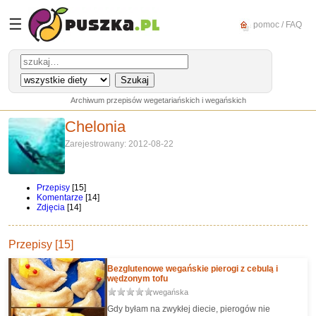
☰
pomoc / FAQ
Archiwum przepisów wegetariańskich i wegańskich
Chelonia
Zarejestrowany: 2012-08-22
Przepisy
[15]
Komentarze
[14]
Zdjęcia
[14]
Przepisy [15]
Bezglutenowe wegańskie pierogi z cebulą i
wędzonym tofu
wegańska
Gdy byłam na zwykłej diecie, pierogów nie