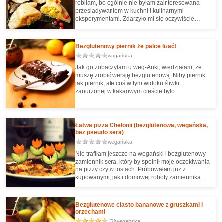
robiłam, bo ogólnie nie byłam zainteresowana
przesiadywaniem w kuchni i kulinarnymi
eksperymentami. Zdarzyło mi się oczywiście
pomocniczo lepić pierogi, przy okazji jakichś świąt
i - z tego co pamiętam - nie było to łatwe. Dlatego
bardzo się zdziwiłam, że pierogi bezglutenowe
Bezglutenowy piernik że palce lizać!
wyszły mi za pierwszym razem i to bez jakiejś
wegańska
walki i frustrujących momentów ;)
Jak go zobaczyłam u weg-Anki, wiedziałam, że
muszę zrobić wersję bezglutenową. Niby piernik
jak piernik, ale coś w tym widoku śliwki
zanurzonej w kakaowym cieście było
niecodziennie smakowitego. Intuicja nie zawiodła.
Rozpływa się w ustach, a śliwka (zanurzona w
cieście) co któryś kęs smakuje jak płynna
czekolada. Smakuje trochę jak bardzo udane
Łatwa pizza Chelonii (bezglutenowa, wegańska,
pierniczki z nadzieniem (dawno temu jadłam takie
bez pseudo sera)
glutenowe toruńskie, z nadzieniem i w polewie, i
wegańska
mi się po tym cieście przypomniały).
Nie trafiłam jeszcze na wegański i bezglutenowy
zamiennik sera, który by spełnił moje oczekiwania
na pizzy czy w tostach. Próbowałam już z
kupowanymi, jak i domowej roboty zamiennikami
- za każdym razem żałowałam, że w ogóle
położyłam to coś na pizzę ;) Stąd wzięła się
potrzeba takiego skomponowania pizzy, by tego
Bezglutenowe ciasto bananowe z gruszkami i
sera aż tak nie brakowało (zarówno smakowo, jak
orzechami
i w konsystencji). Zapewne każdy ma inne
[2]
wegańska