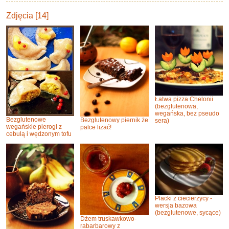
Zdjęcia [14]
Łatwa pizza Chelonii
(bezglutenowa,
wegańska, bez pseudo
Bezglutenowe
Bezglutenowy piernik że
sera)
wegańskie pierogi z
palce lizać!
cebulą i wędzonym tofu
Placki z ciecierzycy -
wersja bazowa
(bezglutenowe, sycące)
Dżem truskawkowo-
rabarbarowy z