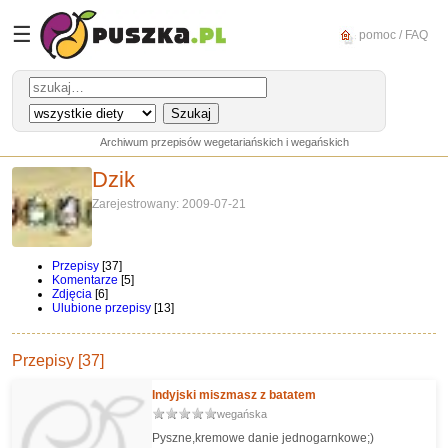
☰
pomoc / FAQ
Archiwum przepisów wegetariańskich i wegańskich
Dzik
Zarejestrowany: 2009-07-21
Przepisy
[37]
Komentarze
[5]
Zdjęcia
[6]
Ulubione przepisy
[13]
Przepisy [37]
Indyjski miszmasz z batatem
wegańska
Pyszne,kremowe danie jednogarnkowe;)