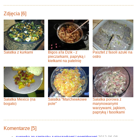
Zdjęcia [6]
Sałatka z kurkami
Bigos a'la Dzik - z
Pasztet z fasoli azuki na
pieczarkami, papryką i
ostro
kiełkami na patelnię
Sałatka Mexico (na
Sałatka "Marchewkowe
Sałatka porowa z
bogato)
pole"
marynowanymi
warzywami, jajkiem,
papryką i fasolkami
Komentarze [5]
surowka ze szpinaku z pieczarkami i pomidorami
2012-06-08