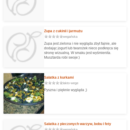
Zupa z cukinii i jarmużu
wegańska
Zupa jest zielona i nie wygląda zbyt fajnie, ale
dodając jogurt lub twarożek nieco podkręca się
stronę wizualną. W smaku jest wyśmienita.
Musztarda robi swoje:)
Sałatka z kurkami
lakto-wege
Pyszna i pięknie wygląda ;)
Sałatka z pieczonych warzyw, bobu i fety
wegańska