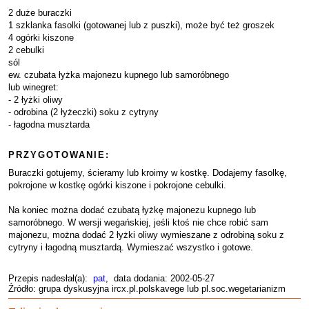
2 duże buraczki
1 szklanka fasolki (gotowanej lub z puszki), może być też groszek
4 ogórki kiszone
2 cebulki
sól
ew. czubata łyżka majonezu kupnego lub samoróbnego
lub winegret:
- 2 łyżki oliwy
- odrobina (2 łyżeczki) soku z cytryny
- łagodna musztarda
PRZYGOTOWANIE:
Buraczki gotujemy, ścieramy lub kroimy w kostkę. Dodajemy fasolkę,
pokrojone w kostkę ogórki kiszone i pokrojone cebulki.
Na koniec można dodać czubatą łyżkę majonezu kupnego lub
samoróbnego. W wersji wegańskiej, jeśli ktoś nie chce robić sam
majonezu, można dodać 2 łyżki oliwy wymieszane z odrobiną soku z
cytryny i łagodną musztardą. Wymieszać wszystko i gotowe.
Przepis nadesłał(a):
pat
, data dodania: 2002-05-27
Źródło: grupa dyskusyjna ircx.pl.polskavege lub pl.soc.wegetarianizm