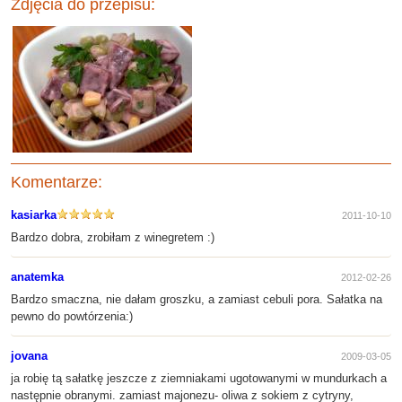
Zdjęcia do przepisu:
Komentarze:
kasiarka
2011-10-10
Bardzo dobra, zrobiłam z winegretem :)
anatemka
2012-02-26
Bardzo smaczna, nie dałam groszku, a zamiast cebuli pora. Sałatka na
pewno do powtórzenia:)
jovana
2009-03-05
ja robię tą sałatkę jeszcze z ziemniakami ugotowanymi w mundurkach a
następnie obranymi. zamiast majonezu- oliwa z sokiem z cytryny,