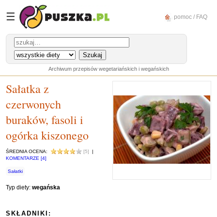
☰
pomoc / FAQ
Archiwum przepisów wegetariańskich i wegańskich
Sałatka z
czerwonych
buraków, fasoli i
ogórka kiszonego
ŚREDNIA OCENA:
[5]
|
KOMENTARZE [4]
Sałatki
Typ diety:
wegańska
SKŁADNIKI: