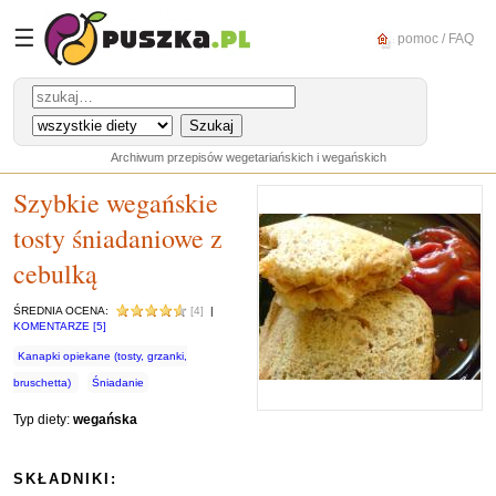
☰
pomoc / FAQ
Archiwum przepisów wegetariańskich i wegańskich
Szybkie wegańskie
tosty śniadaniowe z
cebulką
ŚREDNIA OCENA:
[4]
|
KOMENTARZE [5]
Kanapki opiekane (tosty, grzanki,
bruschetta)
Śniadanie
Typ diety:
wegańska
SKŁADNIKI: