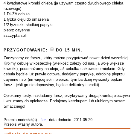
4 kwadratowe kromki chleba (ja używam często dwudniowego chleba
razowego)
1 DUŻA cebula
1 łyżka oleju do smażenia
1/2 łyżeczki słodkiej papryki
pieprz cayenne
szczypta soli
PRZYGOTOWANIE:
DO 15 MIN.
Zaczynamy od farszu, który można przygotować nawet dzień wcześniej.
Kroimy cebulę w kosteczkę (wielkość zależy od nas, ja wolę większe
kawałki), podsmażamy na oleju, aż cebulka całkowicie zmięknie. Gdy
cebula będzie już prawie gotowa, dodajemy paprykę, odrobinę pieprzu
cayenne i sól (im więcej soli i pieprzu, tym bardziej wyrazisty będzie
farsz - jeśli go nie doprawimy, będzie delikatny i słodki).
Opiekamy tosty: nakładamy farsz, przykrywamy drugą kromką pieczywa
i wrzucamy do opiekacza. Podajemy ketchupem lub ulubionym sosem.
Smacznego!
Przepis nadesłał(a):
fier
, data dodania: 2011-05-29
Przepis własny autora.