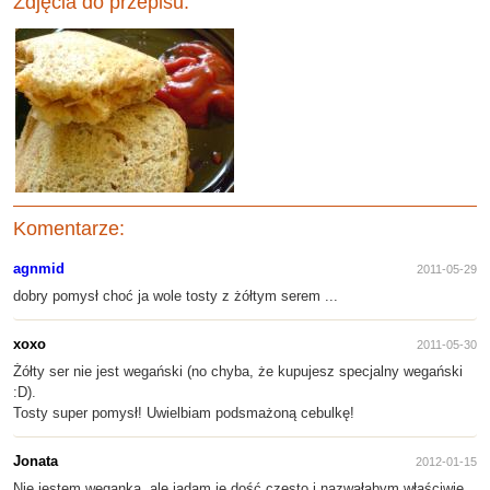
Zdjęcia do przepisu:
Komentarze:
agnmid
2011-05-29
dobry pomysł choć ja wole tosty z żółtym serem ...
xoxo
2011-05-30
Żółty ser nie jest wegański (no chyba, że kupujesz specjalny wegański
:D).
Tosty super pomysł! Uwielbiam podsmażoną cebulkę!
Jonata
2012-01-15
Nie jestem weganką, ale jadam je dość często i nazwałabym właściwie