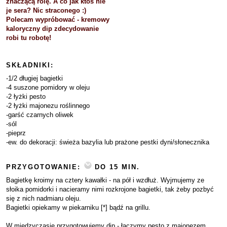
znaczącą rolę. A co jak ktoś nie
je sera? Nic straconego :)
Polecam wypróbować - kremowy
kaloryczny dip zdecydowanie
robi tu robotę!
SKŁADNIKI:
-1/2 długiej bagietki
-4 suszone pomidory w oleju
-2 łyżki pesto
-2 łyżki majonezu roślinnego
-garść czarnych oliwek
-sól
-pieprz
-ew. do dekoracji: świeża bazylia lub prażone pestki dyni/słonecznika
PRZYGOTOWANIE:
DO 15 MIN.
Bagietkę kroimy na cztery kawałki - na pół i wzdłuż. Wyjmujemy ze
słoika pomidorki i nacieramy nimi rozkrojone bagietki, tak żeby pozbyć
się z nich nadmiaru oleju.
Bagietki opiekamy w piekarniku [*] bądź na grillu.
W międzyczasie przygotowujemy dip - łączymy pesto z majonezem,