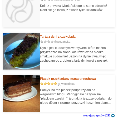
Kefir z grzybka tybetańskiego to samo zdrowie!
Robi się go łatwo, z dwóch tylko składników.
Tarta z dyni z czekoladą
wegańska
Dynia jest cudownym warzywem, które można
przyrządzać na słono, ale również na słodko
smakuje cudownie! Sezon na dynię trwa, więc
zachęcam do zrobienia tarty dyniowej z posypka
czekoladową.
Placek przekładany masą orzechową
[1]
wegańska
Pomysł na ten placek podpatrzyłam na
wegańskim blogu. W oryginale nazywa się
"plackiem czeskim", jednak ja jeszcze dodałam do
niego dżem z czarnej porzeczki i pozmieniałam
składniki w masie oraz polewie.
więcej przepisów [29]