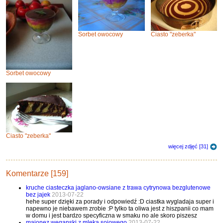
Sorbet owocowy
Ciasto "zeberka"
Sorbet owocowy
Ciasto "zeberka"
więcej zdjęć [31]
Komentarze [159]
kruche ciasteczka jaglano-owsiane z trawa cytrynowa bezglutenowe
bez jajek
2013-07-22
hehe super dzięki za porady i odpowiedź :D ciastka wygladaja super i
napewno je niebawem zrobie :P tylko ta oliwa jest z hiszpanii co mam
w domu i jest bardzo specyficzna w smaku no ale skoro piszesz
majonez weganski z mleka sojowego
2013-07-22