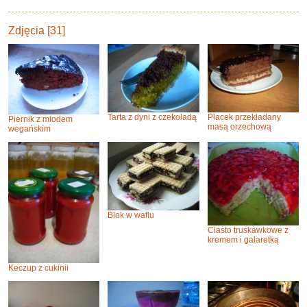
Zdjęcia [31]
Tarta z dyni z czekoladą
Placek przekładany
Piernik z miodem
masą orzechową
wegańskim
Blok w waflu
Ciasto truskawkowe z
kremem i galaretką
Keczup z cukinii