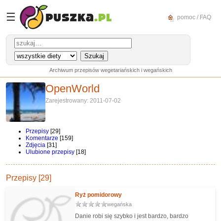
☰
pomoc / FAQ
Archiwum przepisów wegetariańskich i wegańskich
OpenWorld
Zarejestrowany: 2011-07-02
Przepisy
[29]
Komentarze
[159]
Zdjęcia
[31]
Ulubione przepisy
[18]
Przepisy [29]
Ryż pomidorowy
wegańska
Danie robi się szybko i jest bardzo, bardzo